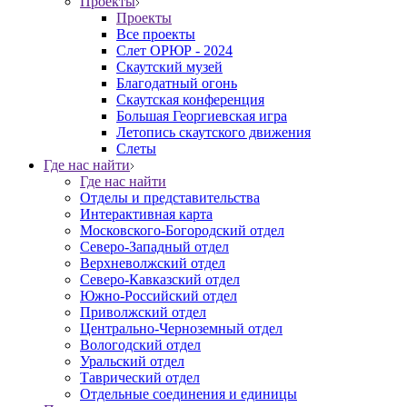
Проекты
Проекты
Все проекты
Слет ОРЮР - 2024
Скаутский музей
Благодатный огонь
Cкаутская конференция
Большая Георгиевская игра
Летопись скаутского движения
Слеты
Где нас найти
Где нас найти
Отделы и представительства
Интерактивная карта
Московского-Богородский отдел
Северо-Западный отдел
Верхневолжский отдел
Северо-Кавказский отдел
Южно-Российский отдел
Приволжский отдел
Центрально-Черноземный отдел
Вологодский отдел
Уральский отдел
Таврический отдел
Отдельные соединения и единицы