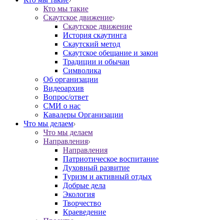
Кто мы такие
Скаутское движение
Скаутское движение
История скаутинга
Скаутский метод
Скаутское обещание и закон
Традиции и обычаи
Символика
Об организации
Видеоархив
Вопрос/ответ
СМИ о нас
Кавалеры Организации
Что мы делаем
Что мы делаем
Направления
Направления
Патриотическое воспитание
Духовный развитие
Туризм и активный отдых
Добрые дела
Экология
Творчество
Краеведение