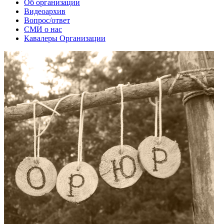
Об организации
Видеоархив
Вопрос/ответ
СМИ о нас
Кавалеры Организации