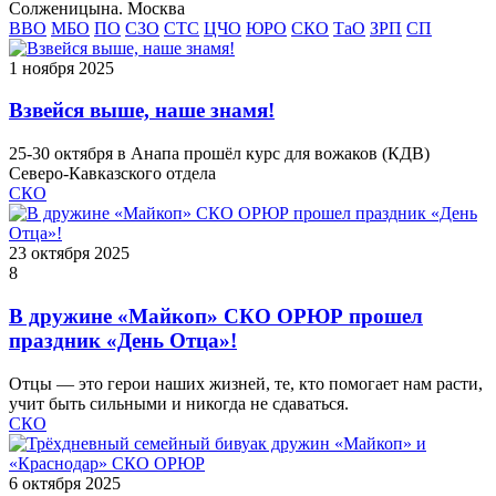
Солженицына. Москва
ВВО
МБО
ПО
СЗО
СТС
ЦЧО
ЮРО
СКО
ТаО
ЗРП
СП
1 ноября 2025
Взвейся выше, наше знамя!
25-30 октября в Анапа прошёл курс для вожаков (КДВ)
Северо-Кавказского отдела
СКО
23 октября 2025
8
В дружине «Майкоп» СКО ОРЮР прошел
праздник «День Отца»!
Отцы — это герои наших жизней, те, кто помогает нам расти,
учит быть сильными и никогда не сдаваться.
СКО
6 октября 2025