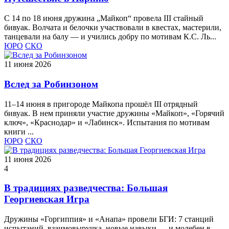
С 14 по 18 июня дружина „Майкоп“ провела III стайный
бивуак. Волчата и белочки участвовали в квестах, мастерили,
танцевали на балу — и учились добру по мотивам К.С. Ль...
ЮРО
СКО
11 июня 2026
Вслед за Робинзоном
11–14 июня в пригороде Майкопа прошёл III отрядный
бивуак. В нем приняли участие дружины «Майкоп», «Горячий
ключ», «Краснодар» и «Лабинск». Испытания по мотивам
книги ...
ЮРО
СКО
11 июня 2026
4
В традициях разведчества: Большая
Георгиевская Игра
Дружины «Горгиппия» и «Анапа» провели БГИ: 7 станций
испытаний, взаимовыручка, новые навыки — и молебен в