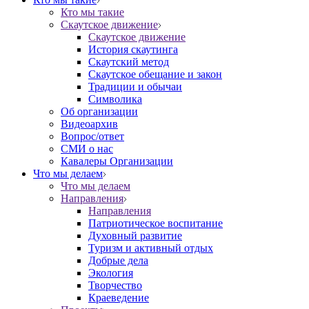
Кто мы такие
Скаутское движение
Скаутское движение
История скаутинга
Скаутский метод
Скаутское обещание и закон
Традиции и обычаи
Символика
Об организации
Видеоархив
Вопрос/ответ
СМИ о нас
Кавалеры Организации
Что мы делаем
Что мы делаем
Направления
Направления
Патриотическое воспитание
Духовный развитие
Туризм и активный отдых
Добрые дела
Экология
Творчество
Краеведение