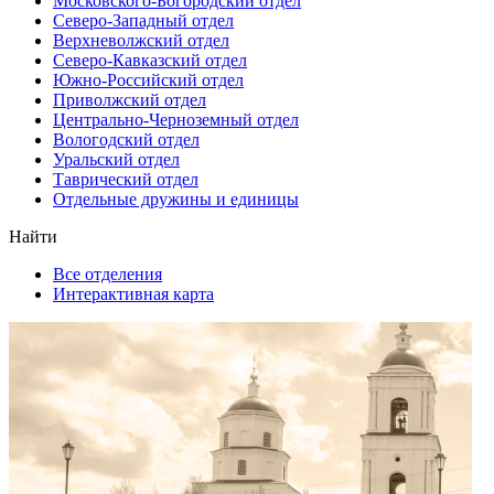
Московского-Богородский отдел
Северо-Западный отдел
Верхневолжский отдел
Северо-Кавказский отдел
Южно-Российский отдел
Приволжский отдел
Центрально-Черноземный отдел
Вологодский отдел
Уральский отдел
Таврический отдел
Отдельные дружины и единицы
Найти
Все отделения
Интерактивная карта