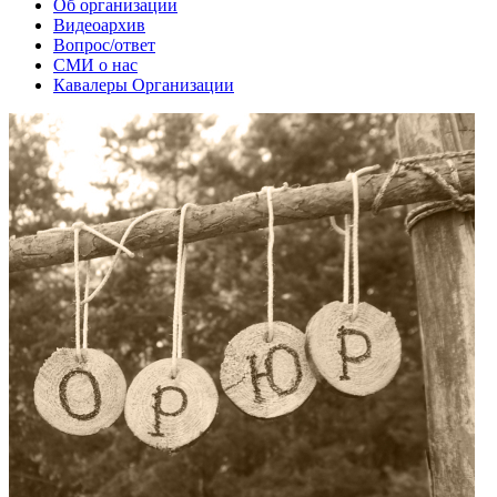
Об организации
Видеоархив
Вопрос/ответ
СМИ о нас
Кавалеры Организации