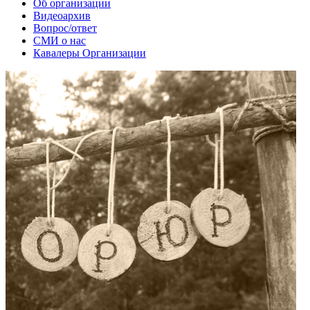
Об организации
Видеоархив
Вопрос/ответ
СМИ о нас
Кавалеры Организации