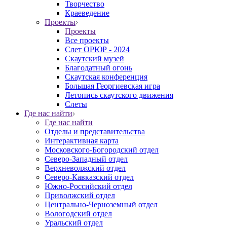
Творчество
Краеведение
Проекты
Проекты
Все проекты
Слет ОРЮР - 2024
Скаутский музей
Благодатный огонь
Cкаутская конференция
Большая Георгиевская игра
Летопись скаутского движения
Слеты
Где нас найти
Где нас найти
Отделы и представительства
Интерактивная карта
Московского-Богородский отдел
Северо-Западный отдел
Верхневолжский отдел
Северо-Кавказский отдел
Южно-Российский отдел
Приволжский отдел
Центрально-Черноземный отдел
Вологодский отдел
Уральский отдел