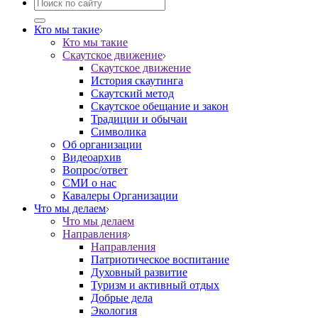
Кто мы такие
Кто мы такие
Скаутское движение
Скаутское движение
История скаутинга
Скаутский метод
Скаутское обещание и закон
Традиции и обычаи
Символика
Об организации
Видеоархив
Вопрос/ответ
СМИ о нас
Кавалеры Организации
Что мы делаем
Что мы делаем
Направления
Направления
Патриотическое воспитание
Духовный развитие
Туризм и активный отдых
Добрые дела
Экология