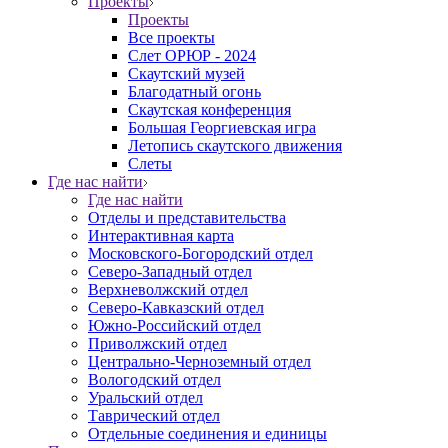
Проекты
Проекты
Все проекты
Слет ОРЮР - 2024
Скаутский музей
Благодатный огонь
Cкаутская конференция
Большая Георгиевская игра
Летопись скаутского движения
Слеты
Где нас найти
Где нас найти
Отделы и представительства
Интерактивная карта
Московского-Богородский отдел
Северо-Западный отдел
Верхневолжский отдел
Северо-Кавказский отдел
Южно-Российский отдел
Приволжский отдел
Центрально-Черноземный отдел
Вологодский отдел
Уральский отдел
Таврический отдел
Отдельные соединения и единицы