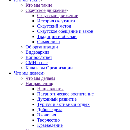
Кто мы такие
Скаутское движение
Скаутское движение
История скаутинга
Скаутский метод
Скаутское обещание и закон
Традиции и обычаи
Символика
Об организации
Видеоархив
Вопрос/ответ
СМИ о нас
Кавалеры Организации
Что мы делаем
Что мы делаем
Направления
Направления
Патриотическое воспитание
Духовный развитие
Туризм и активный отдых
Добрые дела
Экология
Творчество
Краеведение