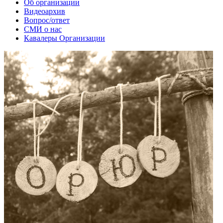
Об организации
Видеоархив
Вопрос/ответ
СМИ о нас
Кавалеры Организации