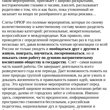
таком мероприятии, приезжает с широко раскрытыми,
восторженными глазами и часами, взахлеб, рассказывает
родителям о том, что и как было, пока утомленный не
засыпает на вещах не разобранного до конца рюкзака…
Слеты ОРЮР это полевые мероприятия, которые по своему
количественному и качественному составу можно разделить
на несколько категорий: региональные, межрегиональные,
всероссийские и международные. Как правило, они
проводятся с определенной периодичностью раз в год или
несколько лет, давая возможность членам организации со всей
России не только увидеть и
пообщаться друг с другом в
живую, поиграть, поучиться, посоревноваться
, но и
показать свою работу по духовно-патриотическому
воспитанию обществу и государству
. Слет - самая важная
часть нашей работы. Он завершает деятельность всего
разведческого года или периода. Дает возможность пожить на
лоне природы группой единомышленников, на деле узнать и
доказать жизненность и правильность наших идей, законов и
духа. Это крупное полевое мероприятие открывает перед
организацией широкие возможности по воспитанию ребят на
природе, далеко от городских забот и соблазнов. Именно
здесь, современное, часто вредоносное, информационное
пространство становится бессильным, а российская
педагогика, национальные дух и традиции, духовное и