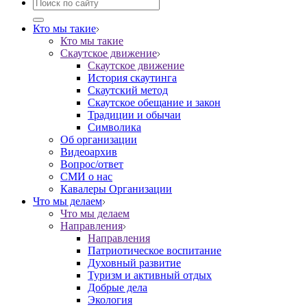
Кто мы такие
Кто мы такие
Скаутское движение
Скаутское движение
История скаутинга
Скаутский метод
Скаутское обещание и закон
Традиции и обычаи
Символика
Об организации
Видеоархив
Вопрос/ответ
СМИ о нас
Кавалеры Организации
Что мы делаем
Что мы делаем
Направления
Направления
Патриотическое воспитание
Духовный развитие
Туризм и активный отдых
Добрые дела
Экология