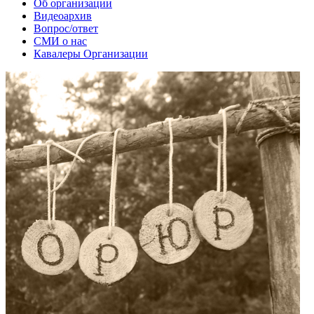
Об организации
Видеоархив
Вопрос/ответ
СМИ о нас
Кавалеры Организации