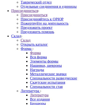
Таврический отдел
Отдельные соединения и единицы
Присоединиться
Присоединиться
Присоединяйтесь к ОРЮР
Пожертвуйте на деятельность
Предложить проект
Предложить помощь
Склад
Склад
Открыть каталог
Форма
Форма
Вся форма
Элементы формы
Нашивки, шевроны
Награды
Металлические значки
Специальности разведческие
Скаутские испытания
Специальности стая
Литература
Литература
Все издания
Брошюры