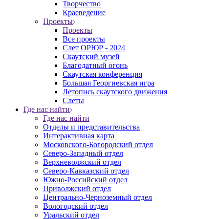
Творчество
Краеведение
Проекты
Проекты
Все проекты
Слет ОРЮР - 2024
Скаутский музей
Благодатный огонь
Cкаутская конференция
Большая Георгиевская игра
Летопись скаутского движения
Слеты
Где нас найти
Где нас найти
Отделы и представительства
Интерактивная карта
Московского-Богородский отдел
Северо-Западный отдел
Верхневолжский отдел
Северо-Кавказский отдел
Южно-Российский отдел
Приволжский отдел
Центрально-Черноземный отдел
Вологодский отдел
Уральский отдел