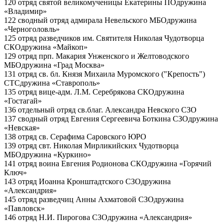
120 отряд святой великомученицы Екатерины
ПО
дружина
«Владимир»
122 сводный отряд адмирала Невельского
МБО
дружина
«Черноголовль»
125 отряд разведчиков им. Святителя Николая Чудотворца
СКО
дружина «Майкоп»
129 отряд прп. Макария Унженского и Желтоводского
МБО
дружина «Град Москва»
131 отряд св. бл. Князя Михаила Муромского ("Крепость")
СТС
дружина «Ставрополь»
135 отряд вице-адм. Л.М. Серебрякова
СКО
дружина
«Гостагай»
136 отдельный отряд св.благ. Александра Невского
СЗО
137 сводный отряд Евгения Сергеевича Боткина
СЗО
дружина
«Невская»
138 отряд св. Серафима Саровского
ЮРО
139 отряд свт. Николая Мирликийских Чудотворца
МБО
дружина «Куркино»
141 отряд воина Евгения Родионова
СКО
дружина «Горячий
Ключ»
143 отряд Иоанна Кронштадтского
СЗО
дружина
«Александрия»
145 отряд разведчиц Анны Ахматовой
СЗО
дружина
«Павловск»
146 отряд Н.И. Пирогова
СЗО
дружина «Александрия»