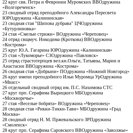
22 круг свв. Петра и Февронии Муромских
ВВО
дружина
«Волгореченск»
23 сводный отряд преподобного Александра Пересвета
ЮРО
дружина «Калининская»
23 сводная стая "Шипова дубрава"
ЦЧО
дружина
«Бутурлиновка»
24 стая «Смелые стрижи»
ВО
дружина «Череповец»
24 отряд свщмуч. Никодима (Кроткова)
ВВО
дружина
«Кострома»
25 круг Ю.А. Гагарина
ЮРО
дружина «Калининская»
25 стая «Лукоморье»
СЗО
дружина «Павловск»
25 отряд страстотерпцев вел.кн.Ольги, Татьяны, Марии и
Анастасии
ВВО
дружина «Кострома»
26 сводная стая «Добрыни»
ПО
дружина «Нижний Новгород»
26 круг имени преподобного Ильи Муромца
УрО
дружина
«Миасс»
26 отдельный сводный отряд им. П.С. Нахимова
СТС
27 круг прп. Серафима Вырицкого
МБО
дружина
«Москворечье»
27 стая «Веселые бобрята»
ВО
дружина «Череповец»
28 сводная стая «Рикки-Тикки-Тави»
МБО
дружина «Град
Москва»
28 сводный отряд Н. М. Пржевальского
ЗРП
дружина
«Смоленск»
28 круг прп. Серафима Саровского
ВВО
дружина «Заволжье»