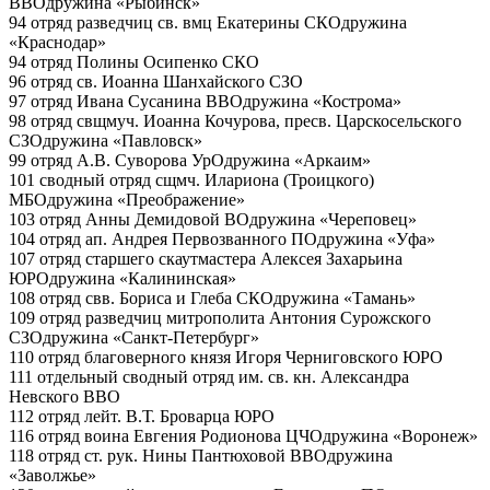
ВВО
дружина «Рыбинск»
94 отряд разведчиц св. вмц Екатерины
СКО
дружина
«Краснодар»
94 отряд Полины Осипенко
СКО
96 отряд св. Иоанна Шанхайского
СЗО
97 отряд Ивана Сусанина
ВВО
дружина «Кострома»
98 отряд свщмуч. Иоанна Кочурова, пресв. Царскосельского
СЗО
дружина «Павловск»
99 отряд А.В. Суворова
УрО
дружина «Аркаим»
101 сводный отряд сщмч. Илариона (Троицкого)
МБО
дружина «Преображение»
103 отряд Анны Демидовой
ВО
дружина «Череповец»
104 отряд ап. Андрея Первозванного
ПО
дружина «Уфа»
107 отряд старшего скаутмастера Алексея Захарьина
ЮРО
дружина «Калининская»
108 отряд свв. Бориса и Глеба
СКО
дружина «Тамань»
109 отряд разведчиц митрополита Антония Сурожского
СЗО
дружина «Санкт-Петербург»
110 отряд благоверного князя Игоря Черниговского
ЮРО
111 отдельный сводный отряд им. св. кн. Александра
Невского
ВВО
112 отряд лейт. В.Т. Броварца
ЮРО
116 отряд воина Евгения Родионова
ЦЧО
дружина «Воронеж»
118 отряд ст. рук. Нины Пантюховой
ВВО
дружина
«Заволжье»