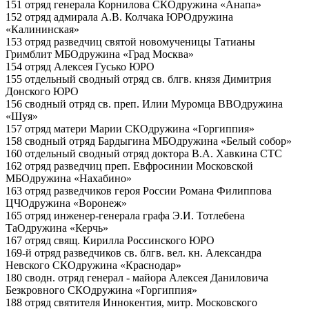
151 отряд генерала Корнилова
СКО
дружина «Анапа»
152 отряд адмирала А.В. Колчака
ЮРО
дружина
«Калининская»
153 отряд разведчиц святой новомученицы Татианы
Гримблит
МБО
дружина «Град Москва»
154 отряд Алексея Гусько
ЮРО
155 отдельный сводный отряд св. блгв. князя Димитрия
Донского
ЮРО
156 сводный отряд св. преп. Илии Муромца
ВВО
дружина
«Шуя»
157 отряд матери Марии
СКО
дружина «Горгиппия»
158 сводный отряд Бардыгина
МБО
дружина «Белый собор»
160 отдельный сводный отряд доктора В.А. Хавкина
СТС
162 отряд разведчиц преп. Евфросинии Московской
МБО
дружина «Нахабино»
163 отряд разведчиков героя России Романа Филиппова
ЦЧО
дружина «Воронеж»
165 отряд инженер-генерала графа Э.И. Тотлебена
ТаО
дружина «Керчь»
167 отряд свящ. Кирилла Россинского
ЮРО
169-й отряд разведчиков св. блгв. вел. кн. Александра
Невского
СКО
дружина «Краснодар»
180 сводн. отряд генерал - майора Алексея Даниловича
Безкровного
СКО
дружина «Горгиппия»
188 отряд святителя Иннокентия, митр. Московского