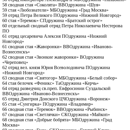
58 сводная стая «Соколята»
ВВО
дружина «Шуя»
59 стая «Любознатели»
МБО
дружина «Град Москва»
59 отряд Петра Великого
ПО
дружина «Нижний Новгород»
60 стая «Теремок»
СП
дружина «Братский острог»
60 отдельный сводный отряд Петра Николаевича Нестерова
ПО
61 отряд цесаревича Алексия
ПО
дружина «Нижний
Новгород»
61 сводная стая «Жаворонки»
ВВО
дружина «Иваново-
Вознесенскъ»
62 сводная стая «Звонкие жаворонки»
ВО
дружина
«Череповец»
62 отряд вел. князя Юрия Всеволодовича
ПО
дружина
«Нижний Новгород»
63 сводная стая «Святогор»
МБО
дружина «Белый собор»
64 стая белочек «Феникс»
ТаО
дружина «Керчь»
64 отряд разведчиц св.преп. Евфросинии Суздальской
ВВО
дружина «Иваново-Вознесенскъ»
65 отряд Дмитрия Донского
ЦЧО
дружина «Воронеж»
65 стая «Сунгирка»
ПО
дружина «Владимир»
66 сводная стая «Теремок»
ВВО
дружина «Рыбинск»
67 сводная стая «Светлячки»
СКО
дружина «Майкоп»
68 сводная стая «Добрые бобрята»
МБО
дружина «Град
Москва»