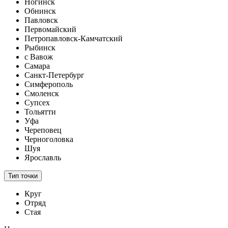
Ногинск
Обнинск
Павловск
Первомайский
Петропавловск-Камчатский
Рыбинск
с Вавож
Самара
Санкт-Петербург
Симферополь
Смоленск
Супсех
Тольятти
Уфа
Череповец
Черноголовка
Шуя
Ярославль
Тип точки
Круг
Отряд
Стая