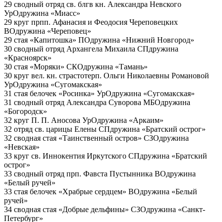
29 сводный отряд св. блгв кн. Александра Невского
УрО
дружина «Миасс»
29 круг прпп. Афанасия и Феодосия Череповецких
ВО
дружина «Череповец»
29 стая «Капитошка»
ПО
дружина «Нижний Новгород»
30 сводный отряд Архангела Михаила
СП
дружина
«Красноярск»
30 стая «Моряки»
СКО
дружина «Тамань»
30 круг вел. кн. страстотерп. Ольги Николаевны Романовой
УрО
дружина «Сугомакская»
31 стая белочек «Росинка»
УрО
дружина «Сугомакская»
31 сводный отряд Александра Суворова
МБО
дружина
«Богородск»
32 круг П. П. Аносова
УрО
дружина «Аркаим»
32 отряд св. царицы Елены
СП
дружина «Братский острог»
32 сводная стая «Таинственный остров»
СЗО
дружина
«Невская»
33 круг св. Иннокентия Иркутского
СП
дружина «Братский
острог»
33 сводный отряд прп. Фавста Пустынника
ВО
дружина
«Белый ручей»
33 стая белочек «Храбрые сердцем»
ВО
дружина «Белый
ручей»
34 сводная стая «Добрые дельфины»
СЗО
дружина «Санкт-
Петербург»