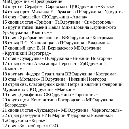
МБО
дружина «Преображение»
14 круг св. Серафима Саровского
ЦЧО
дружина «Курск»
14 отряд прот. Михаила Елабужского
ПО
дружина «Удмуртия»
14 стая «Эделвейс»
СКО
дружина «Анапа»
15 сводная стая «Грифон»
ТаО
дружина «Симферополь»
15 круг витязей имени Павла Михайловича Карпинского
УрО
дружина «Кыштым»
16 стая «Храбрые зверюшки»
ВВО
дружина «Кострома»
16 отряд В.С. Храповицкого
ПО
дружина «Владимир»
17 сводный круг В. И. Вернадского
МБО
дружина
«Крутицкий Вертоград»
17 стая «Сударушка»
ПО
дружина «Нижний Новгород»
17 отряд имени Александра Пересвета
УрО
дружина
«Кыштым»
18 круг мч. Федора Стратилата
ВВО
дружина «Кострома»
18 стая «Мотылек»
ПО
дружина «Нижний Новгород»
18 отряд свв. благоверных князя Петра и княгини Февронии
Муромских
СКО
дружина «Майкоп»
19 стая «Дельфины»
СКО
дружина «Горгиппия»
20 круг сщмч. Константина Богородского
МБО
дружина
«Богородск»
21 сводная стая «Лукоморье»
МБО
дружина «Черноголовль»
22 отряд разведчиц ЕИВ Марии Федоровны Романовой
ТаО
дружина «Керчь»
22 стая «Золотой орех»
СЗО