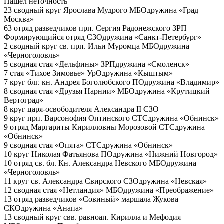
Нашел неточность
23 сводный круг Ярослава Мудрого
МБО
дружина «Град
Москва»
63 отряд разведчиков прп. Сергия Радонежского
ЗРП
Формирующийся отряд
СЗО
дружина «Санкт-Петербург»
2 сводный круг св. прп. Ильи Муромца
МБО
дружина
«Черноголовль»
5 сводная стая «Дельфины»
ЗРП
дружина «Смоленск»
7 стая «Тихое Зимовье»
УрО
дружина «Кыштым»
7 круг блг. кн. Андрея Боголюбского
ПО
дружина «Владимир»
8 сводная стая «Друзья Нарнии»
МБО
дружина «Крутицкий
Вертоград»
8 круг царя-освободителя Александра II
СЗО
9 круг прп. Варсонофия Оптинского
СТС
дружина «Обнинск»
9 отряд Маргариты Кирилловны Морозовой
СТС
дружина
«Обнинск»
9 сводная стая «Опята»
СТС
дружина «Обнинск»
10 круг Николая Фатьянова
ПО
дружина «Нижний Новгород»
10 отряд св. бл. Кн. Александра Невского
МБО
дружина
«Черноголовль»
11 круг св. Александра Свирского
СЗО
дружина «Невская»
12 сводная стая «Нетландия»
МБО
дружина «Преображение»
13 отряд разведчиков «Совиный» маршала Жукова
СКО
дружина «Анапа»
13 сводный круг свв. равноап. Кирилла и Мефодия