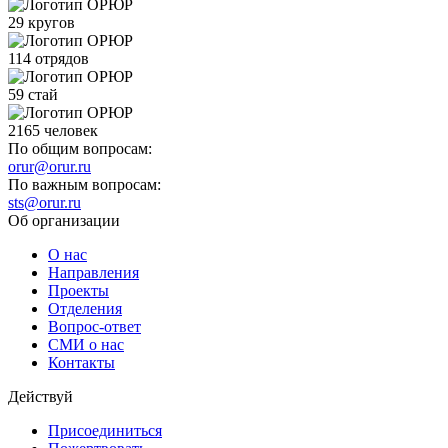
29
кругов
114
отрядов
59
стай
2165
человек
По общим вопросам:
orur@orur.ru
По важным вопросам:
sts@orur.ru
Об организации
О нас
Направления
Проекты
Отделения
Вопрос-ответ
СМИ о нас
Контакты
Действуй
Присоединиться