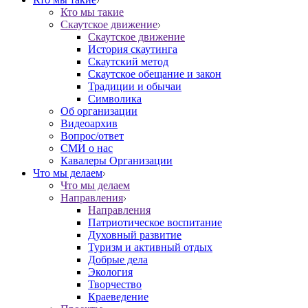
Кто мы такие
Скаутское движение
Скаутское движение
История скаутинга
Скаутский метод
Скаутское обещание и закон
Традиции и обычаи
Символика
Об организации
Видеоархив
Вопрос/ответ
СМИ о нас
Кавалеры Организации
Что мы делаем
Что мы делаем
Направления
Направления
Патриотическое воспитание
Духовный развитие
Туризм и активный отдых
Добрые дела
Экология
Творчество
Краеведение