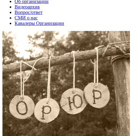
Об организации
Видеоархив
Вопрос/ответ
СМИ о нас
Кавалеры Организации