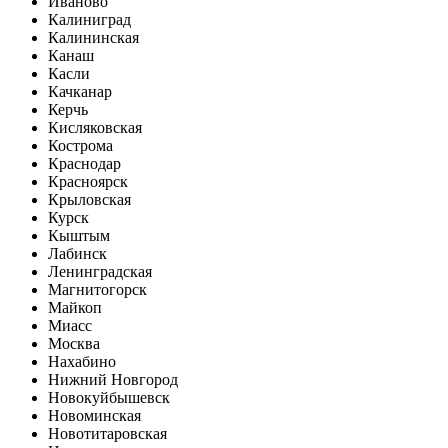
Иваново
Калиниград
Калининская
Канаш
Касли
Качканар
Керчь
Кисляковская
Кострома
Краснодар
Красноярск
Крыловская
Курск
Кыштым
Лабинск
Ленинградская
Магнитогорск
Майкоп
Миасс
Москва
Нахабино
Нижний Новгород
Новокуйбышевск
Новоминская
Новотитаровская