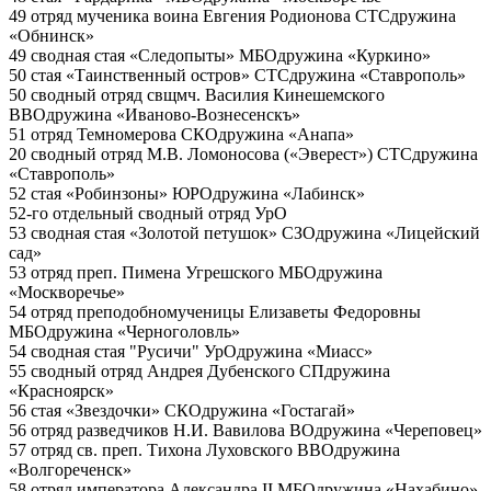
49 отряд мученика воина Евгения Родионова
СТС
дружина
«Обнинск»
49 сводная стая «Следопыты»
МБО
дружина «Куркино»
50 стая «Таинственный остров»
СТС
дружина «Ставрополь»
50 сводный отряд свщмч. Василия Кинешемского
ВВО
дружина «Иваново-Вознесенскъ»
51 отряд Темномерова
СКО
дружина «Анапа»
20 сводный отряд М.В. Ломоносова («Эверест»)
СТС
дружина
«Ставрополь»
52 стая «Робинзоны»
ЮРО
дружина «Лабинск»
52-го отдельный сводный отряд
УрО
53 сводная стая «Золотой петушок»
СЗО
дружина «Лицейский
сад»
53 отряд преп. Пимена Угрешского
МБО
дружина
«Москворечье»
54 отряд преподобномученицы Елизаветы Федоровны
МБО
дружина «Черноголовль»
54 сводная стая "Русичи"
УрО
дружина «Миасс»
55 сводный отряд Андрея Дубенского
СП
дружина
«Красноярск»
56 стая «Звездочки»
СКО
дружина «Гостагай»
56 отряд разведчиков Н.И. Вавилова
ВО
дружина «Череповец»
57 отряд св. преп. Тихона Луховского
ВВО
дружина
«Волгореченск»
58 отряд императора Александра II
МБО
дружина «Нахабино»