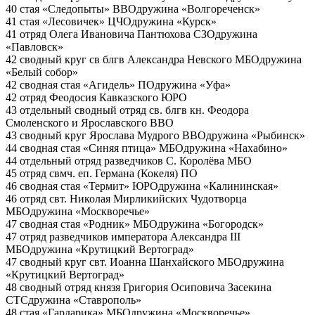
40 стая «Следопыты»
ВВО
дружина «Волгореченск»
41 стая «Лесовичек»
ЦЧО
дружина «Курск»
41 отряд Олега Ивановича Пантюхова
СЗО
дружина
«Павловск»
42 сводный круг св блгв Александра Невского
МБО
дружина
«Белый собор»
42 сводная стая «Агидель»
ПО
дружина «Уфа»
42 отряд Феодосия Кавказского
ЮРО
43 отдельный сводный отряд св. блгв кн. Феодора
Смоленского и Ярославского
ВВО
43 сводный круг Ярослава Мудрого
ВВО
дружина «Рыбинск»
44 сводная стая «Синяя птица»
МБО
дружина «Нахабино»
44 отдельный отряд разведчиков С. Королёва
МБО
45 отряд свмч. еп. Германа (Кокеля)
ПО
46 сводная стая «Термит»
ЮРО
дружина «Калининская»
46 отряд свт. Николая Мирликийских Чудотворца
МБО
дружина «Москворечье»
47 сводная стая «Родник»
МБО
дружина «Богородск»
47 отряд разведчиков императора Александра III
МБО
дружина «Крутицкий Вертоград»
47 сводный круг свт. Иоанна Шанхайского
МБО
дружина
«Крутицкий Вертоград»
48 сводный отряд князя Григория Осиповича Засекина
СТС
дружина «Ставрополь»
48 стая «Гардарика»
МБО
дружина «Москворечье»