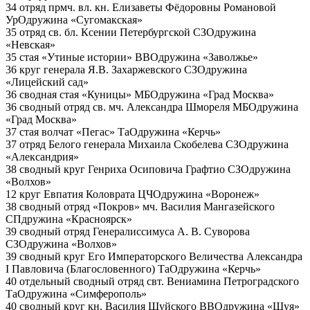
34 отряд прмч. вл. кн. Елизаветы Фёдоровны Романовой
УрО
дружина «Сугомакская»
35 отряд св. бл. Ксении Петербургской
СЗО
дружина
«Невская»
35 стая «Утиные истории»
ВВО
дружина «Заволжье»
36 круг генерала Я.В. Захаржевского
СЗО
дружина
«Лицейский сад»
36 сводная стая «Куницы»
МБО
дружина «Град Москва»
36 сводный отряд св. мч. Александра Шмореля
МБО
дружина
«Град Москва»
37 стая волчат «Пегас»
ТаО
дружина «Керчь»
37 отряд Белого генерала Михаила Скобелева
СЗО
дружина
«Александрия»
38 сводный круг Генриха Осиповича Графтио
СЗО
дружина
«Волхов»
12 круг Евпатия Коловрата
ЦЧО
дружина «Воронеж»
38 сводный отряд «Покров» мч. Василия Мангазейского
СП
дружина «Красноярск»
39 сводный отряд Генералиссимуса А. В. Суворова
СЗО
дружина «Волхов»
39 сводный круг Его Императорского Величества Александра
I Павловича (Благословенного)
ТаО
дружина «Керчь»
40 отдельный сводный отряд свт. Вениамина Петроградского
ТаО
дружина «Симферополь»
40 сводный круг кн. Василия Шуйского
ВВО
дружина «Шуя»