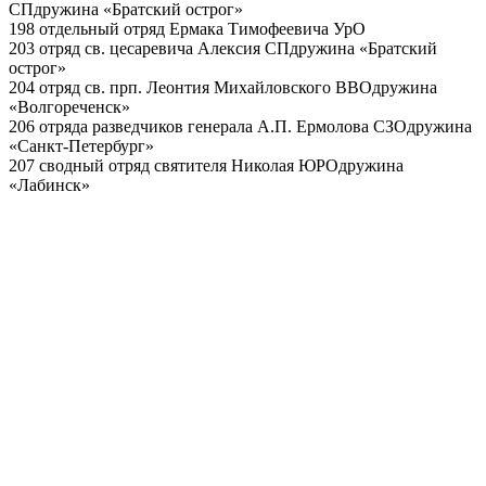
СП
дружина «Братский острог»
198 отдельный отряд Ермака Тимофеевича
УрО
203 отряд св. цесаревича Алексия
СП
дружина «Братский
острог»
204 отряд св. прп. Леонтия Михайловского
ВВО
дружина
«Волгореченск»
206 отряда разведчиков генерала А.П. Ермолова
СЗО
дружина
«Санкт-Петербург»
207 сводный отряд святителя Николая
ЮРО
дружина
«Лабинск»