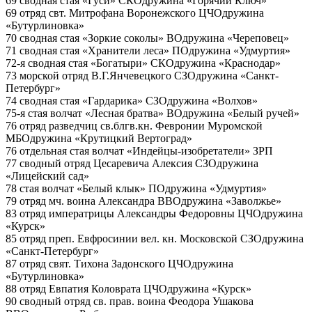
69 сводная стая «Гуси»
СКО
дружина «Горячий Ключ»
69 отряд свт. Митрофана Воронежского
ЦЧО
дружина
«Бутурлиновка»
70 сводная стая «Зоркие соколы»
ВО
дружина «Череповец»
71 сводная стая «Хранители леса»
ПО
дружина «Удмуртия»
72-я сводная стая «Богатыри»
СКО
дружина «Краснодар»
73 морской отряд В.Г.Янчевецкого
СЗО
дружина «Санкт-
Петербург»
74 сводная стая «Гардарика»
СЗО
дружина «Волхов»
75-я стая волчат «Лесная братва»
ВО
дружина «Белый ручей»
76 отряд разведчиц св.блгв.кн. Февронии Муромской
МБО
дружина «Крутицкий Вертоград»
76 отдельная стая волчат «Индейцы-изобретатели»
ЗРП
77 сводный отряд Цесаревича Алексия
СЗО
дружина
«Лицейский сад»
78 стая волчат «Белый клык»
ПО
дружина «Удмуртия»
79 отряд мч. воина Александра
ВВО
дружина «Заволжье»
83 отряд императрицы Александры Федоровны
ЦЧО
дружина
«Курск»
85 отряд преп. Евфросинии вел. кн. Московской
СЗО
дружина
«Санкт-Петербург»
87 отряд свят. Тихона Задонского
ЦЧО
дружина
«Бутурлиновка»
88 отряд Евпатия Коловрата
ЦЧО
дружина «Курск»
90 сводный отряд cв. прав. воина Феодора Ушакова