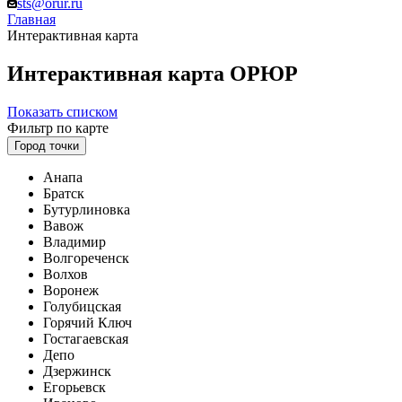
sts@orur.ru
Главная
Интерактивная карта
Интерактивная карта ОРЮР
Показать списком
Фильтр по карте
Город точки
Анапа
Братск
Бутурлиновка
Вавож
Владимир
Волгореченск
Волхов
Воронеж
Голубицская
Горячий Ключ
Гостагаевская
Депо
Дзержинск
Егорьевск