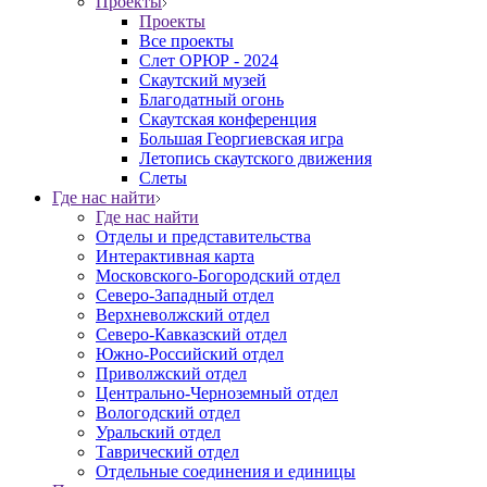
Проекты
Проекты
Все проекты
Слет ОРЮР - 2024
Скаутский музей
Благодатный огонь
Cкаутская конференция
Большая Георгиевская игра
Летопись скаутского движения
Слеты
Где нас найти
Где нас найти
Отделы и представительства
Интерактивная карта
Московского-Богородский отдел
Северо-Западный отдел
Верхневолжский отдел
Северо-Кавказский отдел
Южно-Российский отдел
Приволжский отдел
Центрально-Черноземный отдел
Вологодский отдел
Уральский отдел
Таврический отдел
Отдельные соединения и единицы