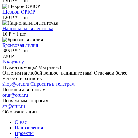
130
Р
* 1 шт
Шеврон ОРЮР
120
Р
* 1 шт
Национальная ленточка
10
Р
* 1 шт
Бронзовая лилия
385
Р
* 1 шт
720
Р
В корзину
Нужна помощь? Мы рядом!
Ответим на любой вопрос, напишите нам! Отвечаем более
менее оперативно.
shop@orur.ru
Спросить в телеграм
По общим вопросам:
orur@orur.ru
По важным вопросам:
sts@orur.ru
Об организации
О нас
Направления
Проекты