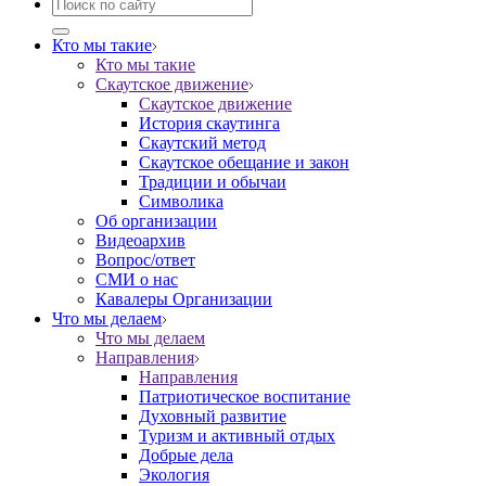
Кто мы такие
Кто мы такие
Скаутское движение
Скаутское движение
История скаутинга
Скаутский метод
Скаутское обещание и закон
Традиции и обычаи
Символика
Об организации
Видеоархив
Вопрос/ответ
СМИ о нас
Кавалеры Организации
Что мы делаем
Что мы делаем
Направления
Направления
Патриотическое воспитание
Духовный развитие
Туризм и активный отдых
Добрые дела
Экология