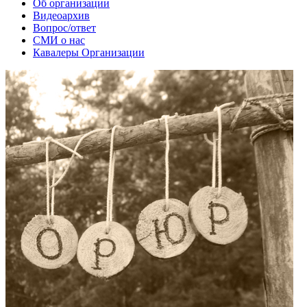
Об организации
Видеоархив
Вопрос/ответ
СМИ о нас
Кавалеры Организации