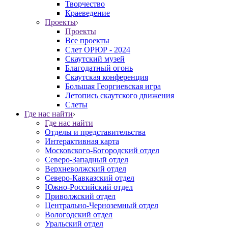
Творчество
Краеведение
Проекты
Проекты
Все проекты
Слет ОРЮР - 2024
Скаутский музей
Благодатный огонь
Cкаутская конференция
Большая Георгиевская игра
Летопись скаутского движения
Слеты
Где нас найти
Где нас найти
Отделы и представительства
Интерактивная карта
Московского-Богородский отдел
Северо-Западный отдел
Верхневолжский отдел
Северо-Кавказский отдел
Южно-Российский отдел
Приволжский отдел
Центрально-Черноземный отдел
Вологодский отдел
Уральский отдел