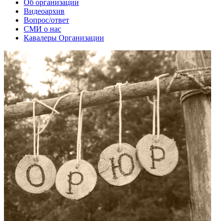
Об организации
Видеоархив
Вопрос/ответ
СМИ о нас
Кавалеры Организации