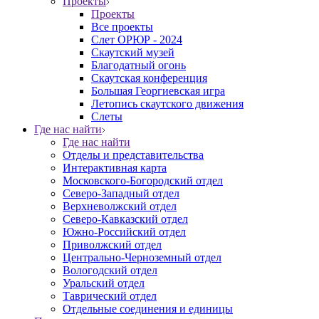
Проекты
Проекты
Все проекты
Слет ОРЮР - 2024
Скаутский музей
Благодатный огонь
Cкаутская конференция
Большая Георгиевская игра
Летопись скаутского движения
Слеты
Где нас найти
Где нас найти
Отделы и представительства
Интерактивная карта
Московского-Богородский отдел
Северо-Западный отдел
Верхневолжский отдел
Северо-Кавказский отдел
Южно-Российский отдел
Приволжский отдел
Центрально-Черноземный отдел
Вологодский отдел
Уральский отдел
Таврический отдел
Отдельные соединения и единицы