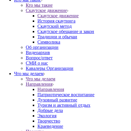
Кто мы такие
Скаутское движение
Скаутское движение
История скаутинга
Скаутский метод
Скаутское обещание и закон
Традиции и обычаи
Символика
Об организации
Видеоархив
Вопрос/ответ
СМИ о нас
Кавалеры Организации
Что мы делаем
Что мы делаем
Направления
Направления
Патриотическое воспитание
Духовный развитие
Туризм и активный отдых
Добрые дела
Экология
Творчество
Краеведение