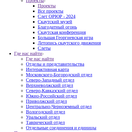
Проекты
Проекты
Все проекты
Слет ОРЮР - 2024
Скаутский музей
Благодатный огонь
Cкаутская конференция
Большая Георгиевская игра
Летопись скаутского движения
Слеты
Где нас найти
Где нас найти
Отделы и представительства
Интерактивная карта
Московского-Богородский отдел
Северо-Западный отдел
Верхневолжский отдел
Северо-Кавказский отдел
Южно-Российский отдел
Приволжский отдел
Центрально-Черноземный отдел
Вологодский отдел
Уральский отдел
Таврический отдел
Отдельные соединения и единицы