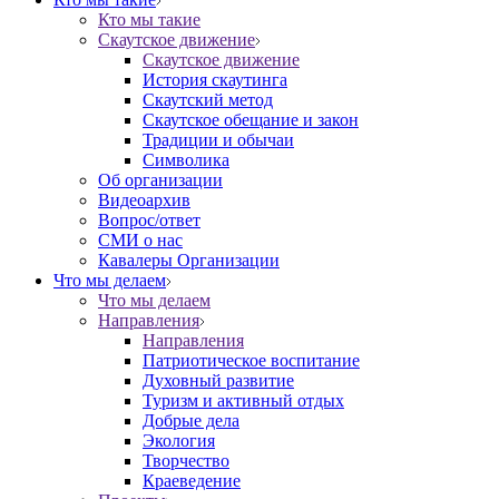
Кто мы такие
Скаутское движение
Скаутское движение
История скаутинга
Скаутский метод
Скаутское обещание и закон
Традиции и обычаи
Символика
Об организации
Видеоархив
Вопрос/ответ
СМИ о нас
Кавалеры Организации
Что мы делаем
Что мы делаем
Направления
Направления
Патриотическое воспитание
Духовный развитие
Туризм и активный отдых
Добрые дела
Экология
Творчество
Краеведение