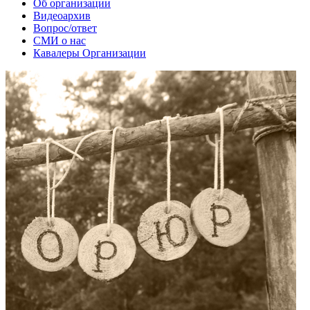
Об организации
Видеоархив
Вопрос/ответ
СМИ о нас
Кавалеры Организации