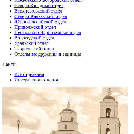
Московского-Богородский отдел
Северо-Западный отдел
Верхневолжский отдел
Северо-Кавказский отдел
Южно-Российский отдел
Приволжский отдел
Центрально-Черноземный отдел
Вологодский отдел
Уральский отдел
Таврический отдел
Отдельные дружины и единицы
Найти
Все отделения
Интерактивная карта