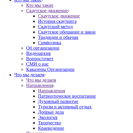
Кто мы такие
Скаутское движение
Скаутское движение
История скаутинга
Скаутский метод
Скаутское обещание и закон
Традиции и обычаи
Символика
Об организации
Видеоархив
Вопрос/ответ
СМИ о нас
Кавалеры Организации
Что мы делаем
Что мы делаем
Направления
Направления
Патриотическое воспитание
Духовный развитие
Туризм и активный отдых
Добрые дела
Экология
Творчество
Краеведение