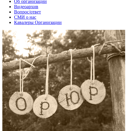
Об организации
Видеоархив
Вопрос/ответ
СМИ о нас
Кавалеры Организации