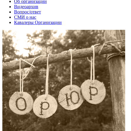
Об организации
Видеоархив
Вопрос/ответ
СМИ о нас
Кавалеры Организации