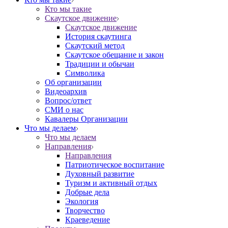
Кто мы такие
Скаутское движение
Скаутское движение
История скаутинга
Скаутский метод
Скаутское обещание и закон
Традиции и обычаи
Символика
Об организации
Видеоархив
Вопрос/ответ
СМИ о нас
Кавалеры Организации
Что мы делаем
Что мы делаем
Направления
Направления
Патриотическое воспитание
Духовный развитие
Туризм и активный отдых
Добрые дела
Экология
Творчество
Краеведение