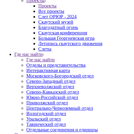
Проекты
Проекты
Все проекты
Слет ОРЮР - 2024
Скаутский музей
Благодатный огонь
Cкаутская конференция
Большая Георгиевская игра
Летопись скаутского движения
Слеты
Где нас найти
Где нас найти
Отделы и представительства
Интерактивная карта
Московского-Богородский отдел
Северо-Западный отдел
Верхневолжский отдел
Северо-Кавказский отдел
Южно-Российский отдел
Приволжский отдел
Центрально-Черноземный отдел
Вологодский отдел
Уральский отдел
Таврический отдел
Отдельные соединения и единицы