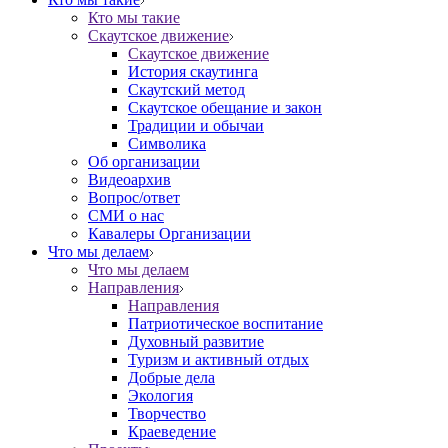
Кто мы такие
Скаутское движение
Скаутское движение
История скаутинга
Скаутский метод
Скаутское обещание и закон
Традиции и обычаи
Символика
Об организации
Видеоархив
Вопрос/ответ
СМИ о нас
Кавалеры Организации
Что мы делаем
Что мы делаем
Направления
Направления
Патриотическое воспитание
Духовный развитие
Туризм и активный отдых
Добрые дела
Экология
Творчество
Краеведение