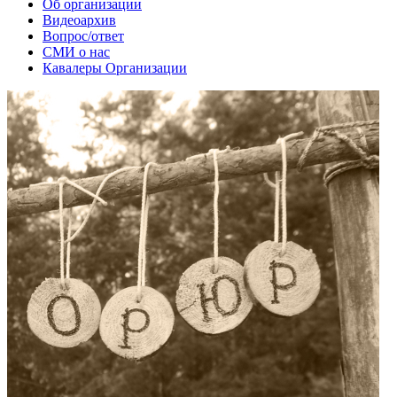
Об организации
Видеоархив
Вопрос/ответ
СМИ о нас
Кавалеры Организации