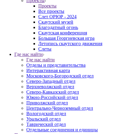
Проекты
Проекты
Все проекты
Слет ОРЮР - 2024
Скаутский музей
Благодатный огонь
Cкаутская конференция
Большая Георгиевская игра
Летопись скаутского движения
Слеты
Где нас найти
Где нас найти
Отделы и представительства
Интерактивная карта
Московского-Богородский отдел
Северо-Западный отдел
Верхневолжский отдел
Северо-Кавказский отдел
Южно-Российский отдел
Приволжский отдел
Центрально-Черноземный отдел
Вологодский отдел
Уральский отдел
Таврический отдел
Отдельные соединения и единицы