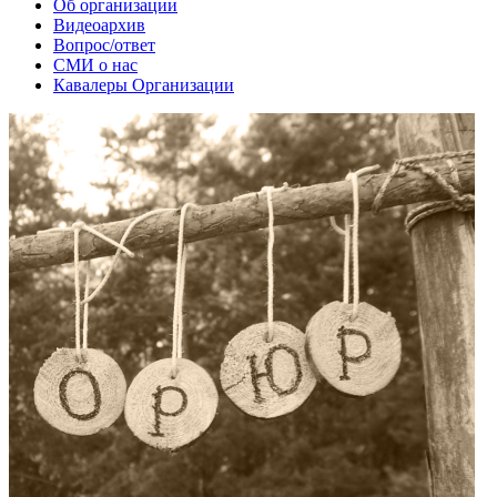
Об организации
Видеоархив
Вопрос/ответ
СМИ о нас
Кавалеры Организации