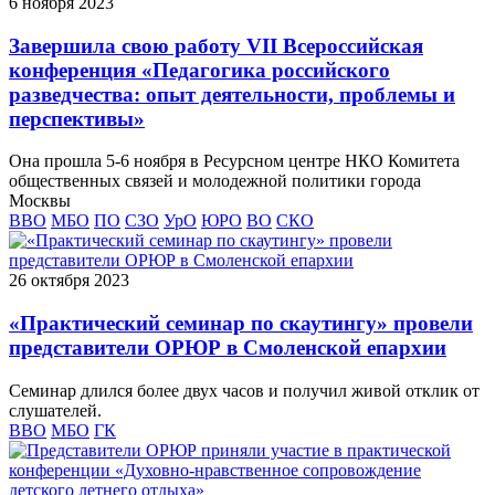
6 ноября 2023
Завершила свою работу VII Всероссийская
конференция «Педагогика российского
разведчества: опыт деятельности, проблемы и
перспективы»
Она прошла 5-6 ноября в Ресурсном центре НКО Комитета
общественных связей и молодежной политики города
Москвы
ВВО
МБО
ПО
СЗО
УрО
ЮРО
ВО
СКО
26 октября 2023
«Практический семинар по скаутингу» провели
представители ОРЮР в Смоленской епархии
Семинар длился более двух часов и получил живой отклик от
слушателей.
ВВО
МБО
ГК