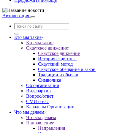
Предложить помощь
Авторизация
Кто мы такие
Кто мы такие
Скаутское движение
Скаутское движение
История скаутинга
Скаутский метод
Скаутское обещание и закон
Традиции и обычаи
Символика
Об организации
Видеоархив
Вопрос/ответ
СМИ о нас
Кавалеры Организации
Что мы делаем
Что мы делаем
Направления
Направления