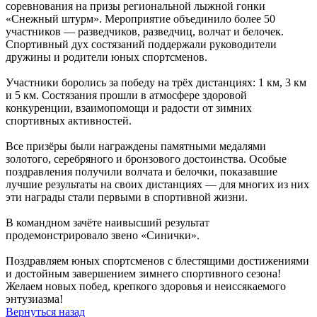
соревнования на призы региональной лыжной гонки
«Снежный штурм». Мероприятие объединило более 50
участников — разведчиков, разведчиц, волчат и белочек.
Спортивный дух состязаний поддержали руководители
дружины и родители юных спортсменов.
Участники боролись за победу на трёх дистанциях: 1 км, 3 км
и 5 км. Состязания прошли в атмосфере здоровой
конкуренции, взаимопомощи и радости от зимних
спортивных активностей.
Все призёры были награждены памятными медалями
золотого, серебряного и бронзового достоинства. Особые
поздравления получили волчата и белочки, показавшие
лучшие результаты на своих дистанциях — для многих из них
эти награды стали первыми в спортивной жизни.
В командном зачёте наивысший результат
продемонстрировало звено «Синички».
Поздравляем юных спортсменов с блестящими достижениями
и достойным завершением зимнего спортивного сезона!
Желаем новых побед, крепкого здоровья и неиссякаемого
энтузиазма!
Вернуться назад