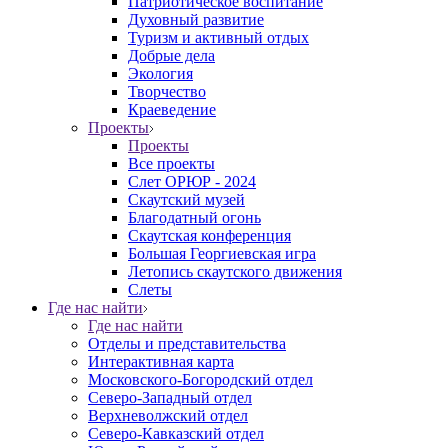
Патриотическое воспитание
Духовный развитие
Туризм и активный отдых
Добрые дела
Экология
Творчество
Краеведение
Проекты
Проекты
Все проекты
Слет ОРЮР - 2024
Скаутский музей
Благодатный огонь
Cкаутская конференция
Большая Георгиевская игра
Летопись скаутского движения
Слеты
Где нас найти
Где нас найти
Отделы и представительства
Интерактивная карта
Московского-Богородский отдел
Северо-Западный отдел
Верхневолжский отдел
Северо-Кавказский отдел