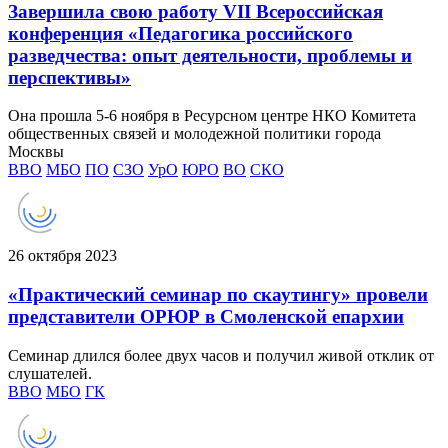
Завершила свою работу VII Всероссийская
конференция «Педагогика российского
разведчества: опыт деятельности, проблемы и
перспективы»
Она прошла 5-6 ноября в Ресурсном центре НКО Комитета
общественных связей и молодежной политики города
Москвы
ВВО
МБО
ПО
СЗО
УрО
ЮРО
ВО
СКО
26 октября 2023
«Практический семинар по скаутингу» провели
представители ОРЮР в Смоленской епархии
Семинар длился более двух часов и получил живой отклик от
слушателей.
ВВО
МБО
ГК