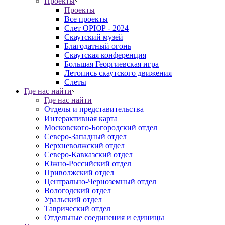
Проекты
Проекты
Все проекты
Слет ОРЮР - 2024
Скаутский музей
Благодатный огонь
Cкаутская конференция
Большая Георгиевская игра
Летопись скаутского движения
Слеты
Где нас найти
Где нас найти
Отделы и представительства
Интерактивная карта
Московского-Богородский отдел
Северо-Западный отдел
Верхневолжский отдел
Северо-Кавказский отдел
Южно-Российский отдел
Приволжский отдел
Центрально-Черноземный отдел
Вологодский отдел
Уральский отдел
Таврический отдел
Отдельные соединения и единицы