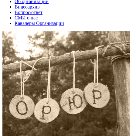
Об организации
Видеоархив
Вопрос/ответ
СМИ о нас
Кавалеры Организации