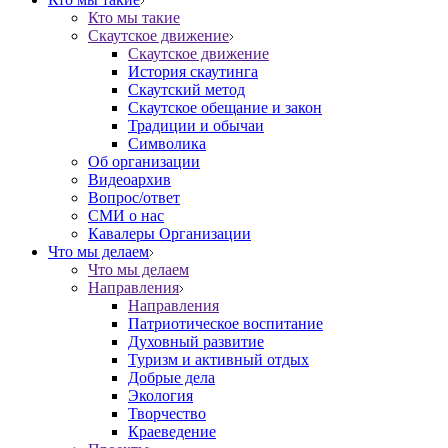
Кто мы такие
Скаутское движение
Скаутское движение
История скаутинга
Скаутский метод
Скаутское обещание и закон
Традиции и обычаи
Символика
Об организации
Видеоархив
Вопрос/ответ
СМИ о нас
Кавалеры Организации
Что мы делаем
Что мы делаем
Направления
Направления
Патриотическое воспитание
Духовный развитие
Туризм и активный отдых
Добрые дела
Экология
Творчество
Краеведение