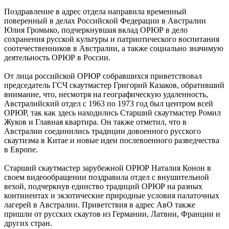
Поздравление в адрес отдела направила временный
поверенный в делах Российской Федерации в Австралии
Юлия Громыко, подчеркнувшая вклад ОРЮР в дело
сохранения русской культуры и патриотического воспитания
соотечественников в Австралии, а также социально значимую
деятельность ОРЮР в России.
От лица российской ОРЮР собравшихся приветствовал
председатель ГСЧ скаутмастер Григорий Казаков, обративший
внимание, что, несмотря на географическую удаленность,
Австралийский отдел с 1963 по 1973 год был центром всей
ОРЮР, так как здесь находились Старший скаутмастер Ромил
Жуков и Главная квартира. Он также отметил, что в
Австралии соединились традиции довоенного русского
скаутизма в Китае и новые идеи послевоенного разведчества
в Европе.
Старший скаутмастер зарубежной ОРЮР Наталия Конон в
своем видеообращении поздравила отдел с внушительной
вехой, подчеркнув единство традиций ОРЮР на разных
континентах и экзотические природные условия палаточных
лагерей в Австралии. Приветствия в адрес АвО также
пришли от русских скаутов из Германии, Латвии, Франции и
других стран.