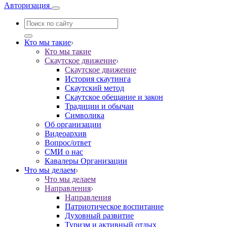
Авторизация
Кто мы такие
Кто мы такие
Скаутское движение
Скаутское движение
История скаутинга
Скаутский метод
Скаутское обещание и закон
Традиции и обычаи
Символика
Об организации
Видеоархив
Вопрос/ответ
СМИ о нас
Кавалеры Организации
Что мы делаем
Что мы делаем
Направления
Направления
Патриотическое воспитание
Духовный развитие
Туризм и активный отдых