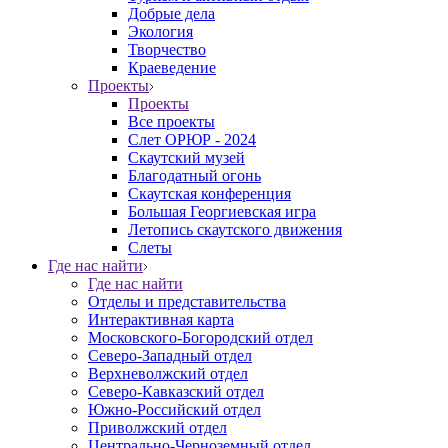
Добрые дела
Экология
Творчество
Краеведение
Проекты
Проекты
Все проекты
Слет ОРЮР - 2024
Скаутский музей
Благодатный огонь
Cкаутская конференция
Большая Георгиевская игра
Летопись скаутского движения
Слеты
Где нас найти
Где нас найти
Отделы и представительства
Интерактивная карта
Московского-Богородский отдел
Северо-Западный отдел
Верхневолжский отдел
Северо-Кавказский отдел
Южно-Российский отдел
Приволжский отдел
Центрально-Черноземный отдел