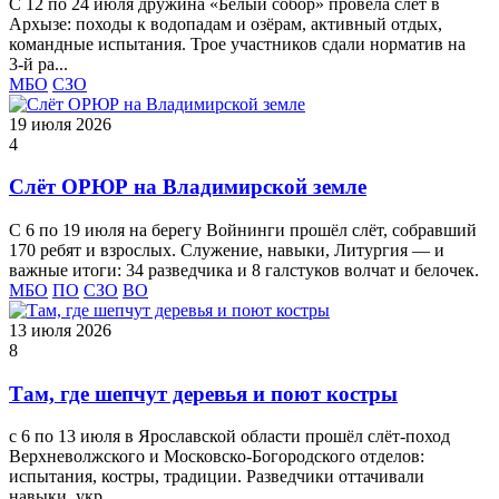
С 12 по 24 июля дружина «Белый собор» провела слёт в
Архызе: походы к водопадам и озёрам, активный отдых,
командные испытания. Трое участников сдали норматив на
3‑й ра...
МБО
СЗО
19 июля 2026
4
Слёт ОРЮР на Владимирской земле
С 6 по 19 июля на берегу Войнинги прошёл слёт, собравший
170 ребят и взрослых. Служение, навыки, Литургия — и
важные итоги: 34 разведчика и 8 галстуков волчат и белочек.
МБО
ПО
СЗО
ВО
13 июля 2026
8
Там, где шепчут деревья и поют костры
с 6 по 13 июля в Ярославской области прошёл слёт‑поход
Верхневолжского и Московско-Богородского отделов:
испытания, костры, традиции. Разведчики оттачивали
навыки, укр...