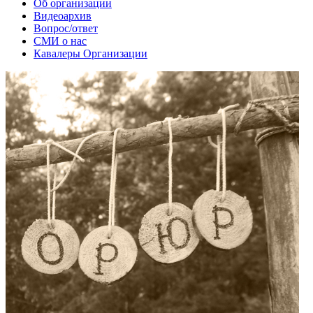
Об организации
Видеоархив
Вопрос/ответ
СМИ о нас
Кавалеры Организации