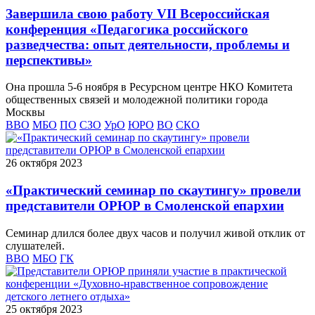
Завершила свою работу VII Всероссийская
конференция «Педагогика российского
разведчества: опыт деятельности, проблемы и
перспективы»
Она прошла 5-6 ноября в Ресурсном центре НКО Комитета
общественных связей и молодежной политики города
Москвы
ВВО
МБО
ПО
СЗО
УрО
ЮРО
ВО
СКО
26 октября 2023
«Практический семинар по скаутингу» провели
представители ОРЮР в Смоленской епархии
Семинар длился более двух часов и получил живой отклик от
слушателей.
ВВО
МБО
ГК
25 октября 2023