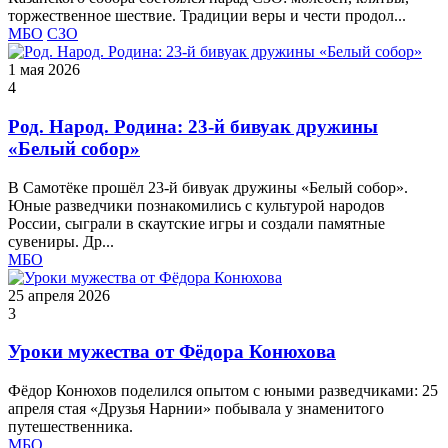
торжественное шествие. Традиции веры и чести продол...
МБО
СЗО
1 мая 2026
4
Род. Народ. Родина: 23‑й бивуак дружины
«Белый собор»
В Самотёке прошёл 23‑й бивуак дружины «Белый собор».
Юные разведчики познакомились с культурой народов
России, сыграли в скаутские игры и создали памятные
сувениры. Др...
МБО
25 апреля 2026
3
Уроки мужества от Фёдора Конюхова
Фёдор Конюхов поделился опытом с юными разведчиками: 25
апреля стая «Друзья Нарнии» побывала у знаменитого
путешественника.
МБО