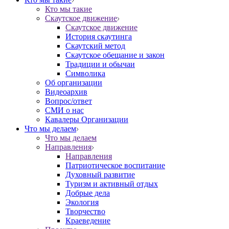
Кто мы такие
Скаутское движение
Скаутское движение
История скаутинга
Скаутский метод
Скаутское обещание и закон
Традиции и обычаи
Символика
Об организации
Видеоархив
Вопрос/ответ
СМИ о нас
Кавалеры Организации
Что мы делаем
Что мы делаем
Направления
Направления
Патриотическое воспитание
Духовный развитие
Туризм и активный отдых
Добрые дела
Экология
Творчество
Краеведение