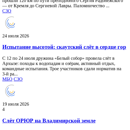
прошли 120 км по пути преподобного Сергия Радонежского
— от Кремля до Сергиевой Лавры. Паломничество ...
СЗО
24 июля 2026
Испытание высотой: скаутский слёт в сердце гор
С 12 по 24 июля дружина «Белый собор» провела слёт в
Архызе: походы к водопадам и озёрам, активный отдых,
командные испытания. Трое участников сдали норматив на
3‑й ра...
МБО
СЗО
19 июля 2026
4
Слёт ОРЮР на Владимирской земле