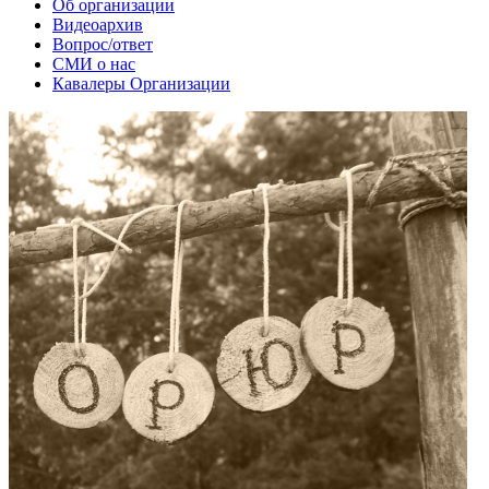
Об организации
Видеоархив
Вопрос/ответ
СМИ о нас
Кавалеры Организации