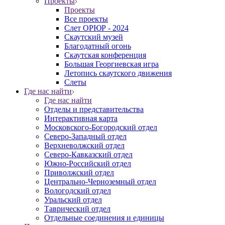
Проекты
Проекты
Все проекты
Слет ОРЮР - 2024
Скаутский музей
Благодатный огонь
Cкаутская конференция
Большая Георгиевская игра
Летопись скаутского движения
Слеты
Где нас найти
Где нас найти
Отделы и представительства
Интерактивная карта
Московского-Богородский отдел
Северо-Западный отдел
Верхневолжский отдел
Северо-Кавказский отдел
Южно-Российский отдел
Приволжский отдел
Центрально-Черноземный отдел
Вологодский отдел
Уральский отдел
Таврический отдел
Отдельные соединения и единицы