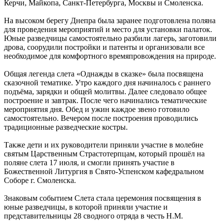
Керчи, Майкопа, Санкт-Петербурга, Москвы и Смоленска.
На высоком берегу Днепра была заранее подготовлена поляна
для проведения мероприятий и место для установки палаток.
Юные разведчицы самостоятельно разбили лагерь, заготовили
дрова, соорудили постройки и патенты и организовали все
необходимое для комфортного времяпровождения на природе.
Общая легенда слета «Однажды в сказке» была посвящена
сказочной тематике. Утро каждого дня начиналось с раннего
подъёма, зарядки и общей молитвы. Далее следовало общее
построение и завтрак. После чего начинались тематические
мероприятия дня. Обед и ужин каждое звено готовило
самостоятельно. Вечером после построения проводились
традиционные разведческие костры.
Также дети и их руководители приняли участие в молебне
святым Царственным Страстотерпцам, который прошёл на
поляне слета 17 июля, и смогли принять участие в
Божественной Литургия в Свято-Успенском кафедральном
Соборе г. Смоленска.
Знаковым событием Слета стала церемония посвящения в
юные разведчицы, в которой приняли участие и
представительницы 28 сводного отряда в честь Н.М.