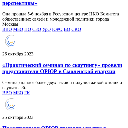
перспективы»
Она прошла 5-6 ноября в Ресурсном центре НКО Комитета
общественных связей и молодежной политики города
Москвы
ВВО
МБО
ПО
СЗО
УрО
ЮРО
ВО
СКО
26 октября 2023
«Практический семинар по скаутингу» провели
представители ОРЮР в Смоленской епархии
Семинар длился более двух часов и получил живой отклик от
слушателей.
ВВО
МБО
ГК
25 октября 2023