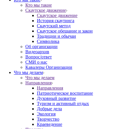
Кто мы такие
Скаутское движение
Скаутское движение
История скаутинга
Скаутский метод
Скаутское обещание и закон
Традиции и обычаи
Символика
Об организации
Видеоархив
Вопрос/ответ
СМИ о нас
Кавалеры Организации
Что мы делаем
Что мы делаем
Направления
Направления
Патриотическое воспитание
Духовный развитие
Туризм и активный отдых
Добрые дела
Экология
Творчество
Краеведение