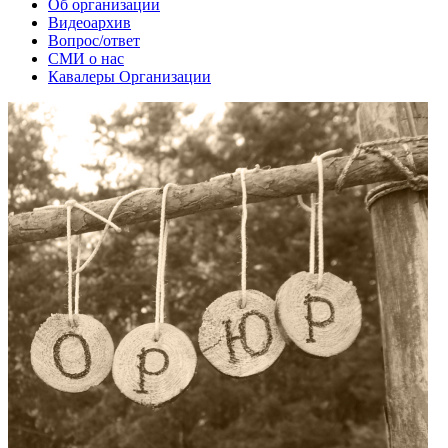
Об организации
Видеоархив
Вопрос/ответ
СМИ о нас
Кавалеры Организации