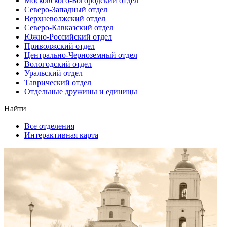
Московского-Богородский отдел
Северо-Западный отдел
Верхневолжский отдел
Северо-Кавказский отдел
Южно-Российский отдел
Приволжский отдел
Центрально-Черноземный отдел
Вологодский отдел
Уральский отдел
Таврический отдел
Отдельные дружины и единицы
Найти
Все отделения
Интерактивная карта