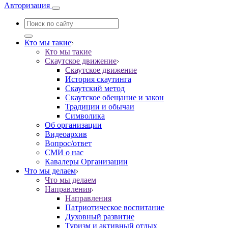
Авторизация
Кто мы такие
Кто мы такие
Скаутское движение
Скаутское движение
История скаутинга
Скаутский метод
Скаутское обещание и закон
Традиции и обычаи
Символика
Об организации
Видеоархив
Вопрос/ответ
СМИ о нас
Кавалеры Организации
Что мы делаем
Что мы делаем
Направления
Направления
Патриотическое воспитание
Духовный развитие
Туризм и активный отдых