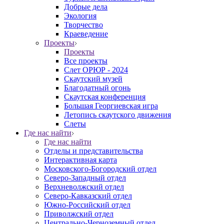
Добрые дела
Экология
Творчество
Краеведение
Проекты
Проекты
Все проекты
Слет ОРЮР - 2024
Скаутский музей
Благодатный огонь
Cкаутская конференция
Большая Георгиевская игра
Летопись скаутского движения
Слеты
Где нас найти
Где нас найти
Отделы и представительства
Интерактивная карта
Московского-Богородский отдел
Северо-Западный отдел
Верхневолжский отдел
Северо-Кавказский отдел
Южно-Российский отдел
Приволжский отдел
Центрально-Черноземный отдел