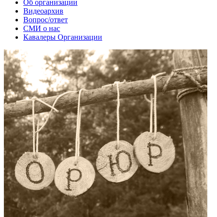
Об организации
Видеоархив
Вопрос/ответ
СМИ о нас
Кавалеры Организации