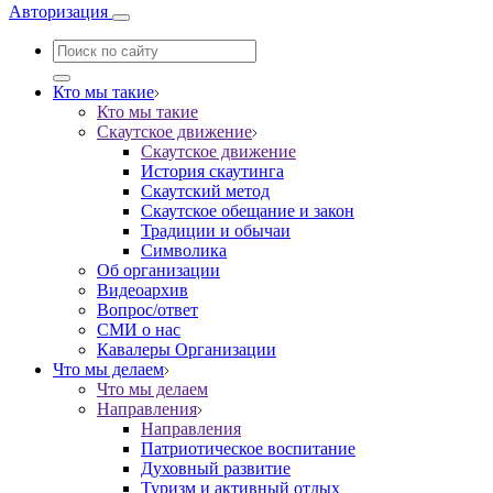
Авторизация
Кто мы такие
Кто мы такие
Скаутское движение
Скаутское движение
История скаутинга
Скаутский метод
Скаутское обещание и закон
Традиции и обычаи
Символика
Об организации
Видеоархив
Вопрос/ответ
СМИ о нас
Кавалеры Организации
Что мы делаем
Что мы делаем
Направления
Направления
Патриотическое воспитание
Духовный развитие
Туризм и активный отдых