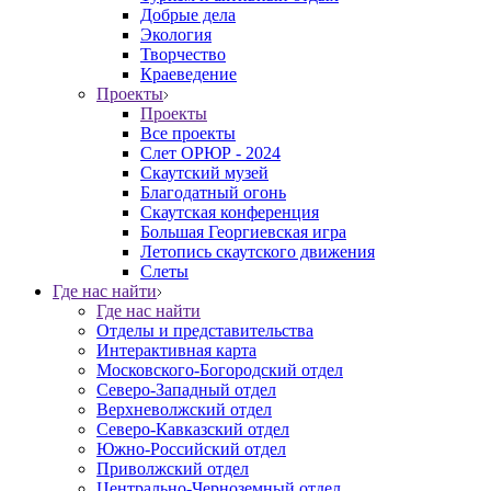
Добрые дела
Экология
Творчество
Краеведение
Проекты
Проекты
Все проекты
Слет ОРЮР - 2024
Скаутский музей
Благодатный огонь
Cкаутская конференция
Большая Георгиевская игра
Летопись скаутского движения
Слеты
Где нас найти
Где нас найти
Отделы и представительства
Интерактивная карта
Московского-Богородский отдел
Северо-Западный отдел
Верхневолжский отдел
Северо-Кавказский отдел
Южно-Российский отдел
Приволжский отдел
Центрально-Черноземный отдел