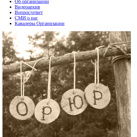
Об организации
Видеоархив
Вопрос/ответ
СМИ о нас
Кавалеры Организации