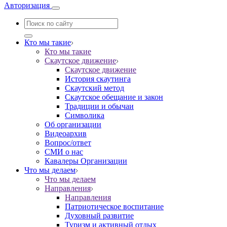
Авторизация
Кто мы такие
Кто мы такие
Скаутское движение
Скаутское движение
История скаутинга
Скаутский метод
Скаутское обещание и закон
Традиции и обычаи
Символика
Об организации
Видеоархив
Вопрос/ответ
СМИ о нас
Кавалеры Организации
Что мы делаем
Что мы делаем
Направления
Направления
Патриотическое воспитание
Духовный развитие
Туризм и активный отдых