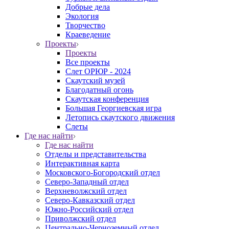
Добрые дела
Экология
Творчество
Краеведение
Проекты
Проекты
Все проекты
Слет ОРЮР - 2024
Скаутский музей
Благодатный огонь
Cкаутская конференция
Большая Георгиевская игра
Летопись скаутского движения
Слеты
Где нас найти
Где нас найти
Отделы и представительства
Интерактивная карта
Московского-Богородский отдел
Северо-Западный отдел
Верхневолжский отдел
Северо-Кавказский отдел
Южно-Российский отдел
Приволжский отдел
Центрально-Черноземный отдел