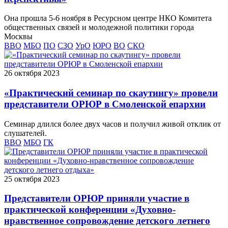
Она прошла 5-6 ноября в Ресурсном центре НКО Комитета
общественных связей и молодежной политики города
Москвы
ВВО
МБО
ПО
СЗО
УрО
ЮРО
ВО
СКО
26 октября 2023
«Практический семинар по скаутингу» провели
представители ОРЮР в Смоленской епархии
Семинар длился более двух часов и получил живой отклик от
слушателей.
ВВО
МБО
ГК
25 октября 2023
Представители ОРЮР приняли участие в
практической конференции «Духовно-
нравственное сопровождение детского летнего