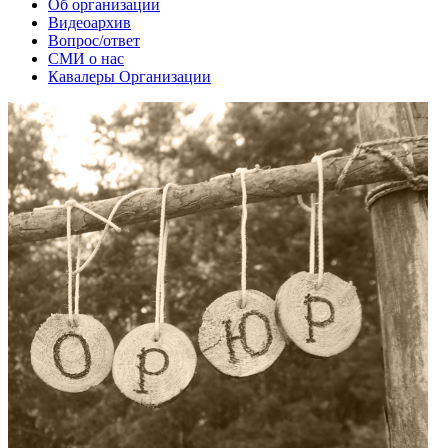
Об организации
Видеоархив
Вопрос/ответ
СМИ о нас
Кавалеры Организации