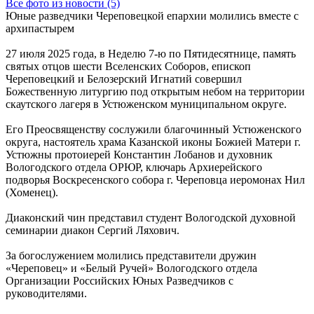
Все фото из новости (5)
Юные разведчики Череповецкой епархии молились вместе с
архипастырем
27 июля 2025 года, в Неделю 7-ю по Пятидесятнице, память
святых отцов шести Вселенских Соборов, епископ
Череповецкий и Белозерский Игнатий совершил
Божественную литургию под открытым небом на территории
скаутского лагеря в Устюженском муниципальном округе.
Его Преосвященству сослужили благочинный Устюженского
округа, настоятель храма Казанской иконы Божией Матери г.
Устюжны протоиерей Константин Лобанов и духовник
Вологодского отдела ОРЮР, ключарь Архиерейского
подворья Воскресенского собора г. Череповца иеромонах Нил
(Хоменец).
Диаконский чин представил студент Вологодской духовной
семинарии диакон Сергий Ляхович.
За богослужением молились представители дружин
«Череповец» и «Белый Ручей» Вологодского отдела
Организации Российских Юных Разведчиков с
руководителями.