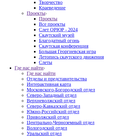
Творчество
Краеведение
Проекты
Проекты
Все проекты
Слет ОРЮР - 2024
Скаутский музей
Благодатный огонь
Cкаутская конференция
Большая Георгиевская игра
Летопись скаутского движения
Слеты
Где нас найти
Где нас найти
Отделы и представительства
Интерактивная карта
Московского-Богородский отдел
Северо-Западный отдел
Верхневолжский отдел
Северо-Кавказский отдел
Южно-Российский отдел
Приволжский отдел
Центрально-Черноземный отдел
Вологодский отдел
Уральский отдел