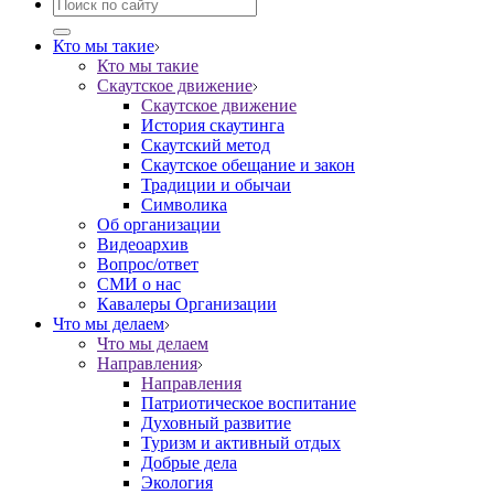
Кто мы такие
Кто мы такие
Скаутское движение
Скаутское движение
История скаутинга
Скаутский метод
Скаутское обещание и закон
Традиции и обычаи
Символика
Об организации
Видеоархив
Вопрос/ответ
СМИ о нас
Кавалеры Организации
Что мы делаем
Что мы делаем
Направления
Направления
Патриотическое воспитание
Духовный развитие
Туризм и активный отдых
Добрые дела
Экология