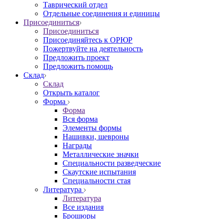
Таврический отдел
Отдельные соединения и единицы
Присоединиться
Присоединиться
Присоединяйтесь к ОРЮР
Пожертвуйте на деятельность
Предложить проект
Предложить помощь
Склад
Склад
Открыть каталог
Форма
Форма
Вся форма
Элементы формы
Нашивки, шевроны
Награды
Металлические значки
Специальности разведческие
Скаутские испытания
Специальности стая
Литература
Литература
Все издания
Брошюры