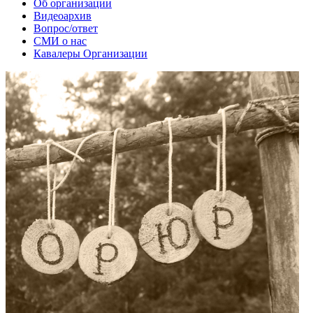
Об организации
Видеоархив
Вопрос/ответ
СМИ о нас
Кавалеры Организации