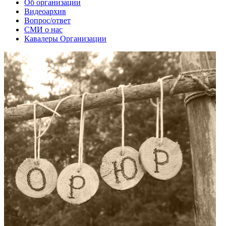
Об организации
Видеоархив
Вопрос/ответ
СМИ о нас
Кавалеры Организации