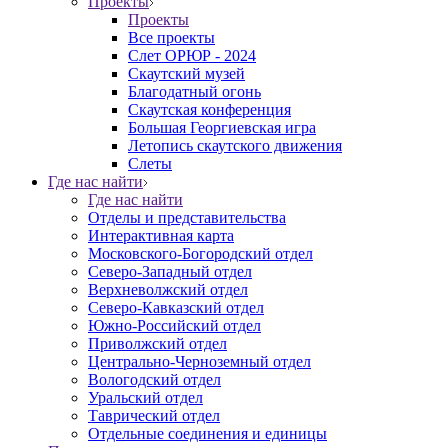
Проекты
Проекты
Все проекты
Слет ОРЮР - 2024
Скаутский музей
Благодатный огонь
Cкаутская конференция
Большая Георгиевская игра
Летопись скаутского движения
Слеты
Где нас найти
Где нас найти
Отделы и представительства
Интерактивная карта
Московского-Богородский отдел
Северо-Западный отдел
Верхневолжский отдел
Северо-Кавказский отдел
Южно-Российский отдел
Приволжский отдел
Центрально-Черноземный отдел
Вологодский отдел
Уральский отдел
Таврический отдел
Отдельные соединения и единицы