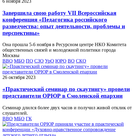
6 ноября 2023
Завершила свою работу VII Всероссийская
конференция «Педагогика российского
разведчества: опыт деятельности, проблемы и
перспективы»
Она прошла 5-6 ноября в Ресурсном центре НКО Комитета
общественных связей и молодежной политики города
Москвы
ВВО
МБО
ПО
СЗО
УрО
ЮРО
ВО
СКО
26 октября 2023
«Практический семинар по скаутингу» провели
представители ОРЮР в Смоленской епархии
Семинар длился более двух часов и получил живой отклик от
слушателей.
ВВО
МБО
ГК