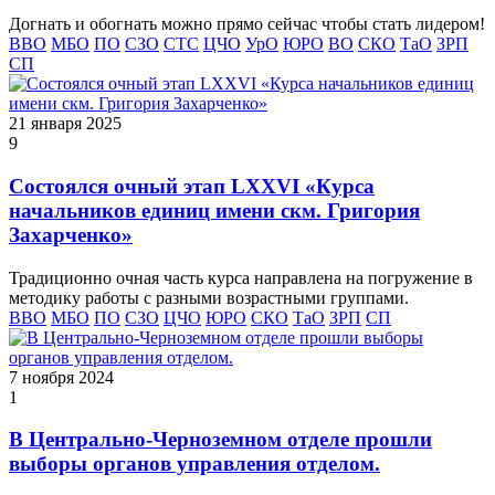
Догнать и обогнать можно прямо сейчас чтобы стать лидером!
ВВО
МБО
ПО
СЗО
СТС
ЦЧО
УрО
ЮРО
ВО
СКО
ТаО
ЗРП
СП
21 января 2025
9
Состоялся очный этап LXXVI «Курса
начальников единиц имени скм. Григория
Захарченко»
Традиционно очная часть курса направлена на погружение в
методику работы с разными возрастными группами.
ВВО
МБО
ПО
СЗО
ЦЧО
ЮРО
СКО
ТаО
ЗРП
СП
7 ноября 2024
1
В Центрально-Черноземном отделе прошли
выборы органов управления отделом.