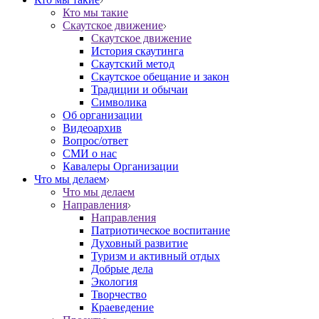
Кто мы такие
Скаутское движение
Скаутское движение
История скаутинга
Скаутский метод
Скаутское обещание и закон
Традиции и обычаи
Символика
Об организации
Видеоархив
Вопрос/ответ
СМИ о нас
Кавалеры Организации
Что мы делаем
Что мы делаем
Направления
Направления
Патриотическое воспитание
Духовный развитие
Туризм и активный отдых
Добрые дела
Экология
Творчество
Краеведение