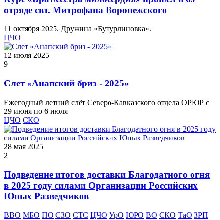
отряде свт. Митрофана Воронежского
11 октября 2025. Дружина «Бутурлиновка».
ЦЧО
12 июля 2025
9
Слет «Анапский бриз - 2025»
Ежегодный летний слёт Северо-Кавказского отдела ОРЮР с
29 июня по 6 июля
ЦЧО
СКО
28 мая 2025
2
Подведение итогов доставки Благодатного огня
в 2025 году силами Организации Российских
Юных Разведчиков
ВВО
МБО
ПО
СЗО
СТС
ЦЧО
УрО
ЮРО
ВО
СКО
ТаО
ЗРП