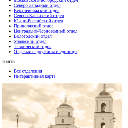
Московского-Богородский отдел
Северо-Западный отдел
Верхневолжский отдел
Северо-Кавказский отдел
Южно-Российский отдел
Приволжский отдел
Центрально-Черноземный отдел
Вологодский отдел
Уральский отдел
Таврический отдел
Отдельные дружины и единицы
Найти
Все отделения
Интерактивная карта