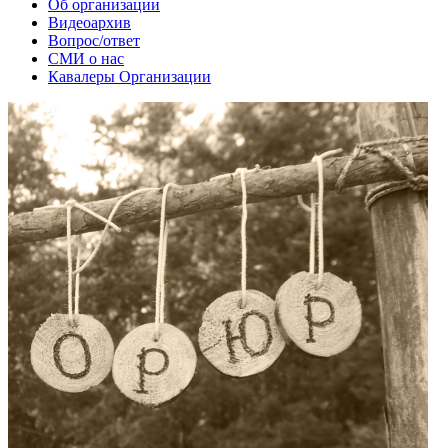
Об организации
Видеоархив
Вопрос/ответ
СМИ о нас
Кавалеры Организации