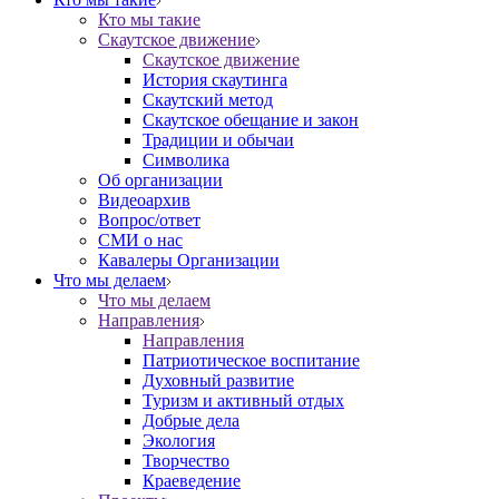
Кто мы такие
Скаутское движение
Скаутское движение
История скаутинга
Скаутский метод
Скаутское обещание и закон
Традиции и обычаи
Символика
Об организации
Видеоархив
Вопрос/ответ
СМИ о нас
Кавалеры Организации
Что мы делаем
Что мы делаем
Направления
Направления
Патриотическое воспитание
Духовный развитие
Туризм и активный отдых
Добрые дела
Экология
Творчество
Краеведение