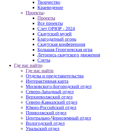
Творчество
Краеведение
Проекты
Проекты
Все проекты
Слет ОРЮР - 2024
Скаутский музей
Благодатный огонь
Cкаутская конференция
Большая Георгиевская игра
Летопись скаутского движения
Слеты
Где нас найти
Где нас найти
Отделы и представительства
Интерактивная карта
Московского-Богородский отдел
Северо-Западный отдел
Верхневолжский отдел
Северо-Кавказский отдел
Южно-Российский отдел
Приволжский отдел
Центрально-Черноземный отдел
Вологодский отдел
Уральский отдел