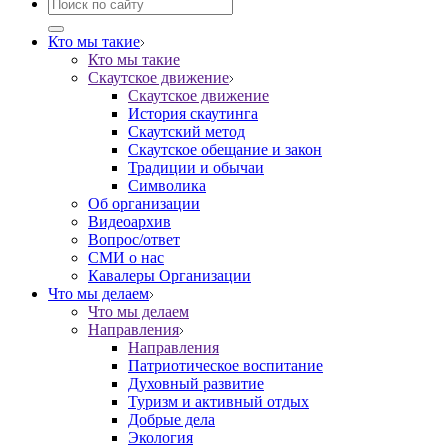
Кто мы такие
Кто мы такие
Скаутское движение
Скаутское движение
История скаутинга
Скаутский метод
Скаутское обещание и закон
Традиции и обычаи
Символика
Об организации
Видеоархив
Вопрос/ответ
СМИ о нас
Кавалеры Организации
Что мы делаем
Что мы делаем
Направления
Направления
Патриотическое воспитание
Духовный развитие
Туризм и активный отдых
Добрые дела
Экология