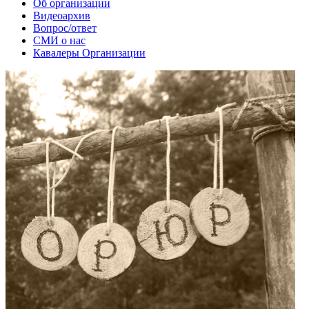
Об организации
Видеоархив
Вопрос/ответ
СМИ о нас
Кавалеры Организации