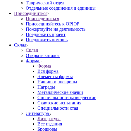
Таврический отдел
Отдельные соединения и единицы
Присоединиться
Присоединиться
Присоединяйтесь к ОРЮР
Пожертвуйте на деятельность
Предложить проект
Предложить помощь
Склад
Склад
Открыть каталог
Форма
Форма
Вся форма
Элементы формы
Нашивки, шевроны
Награды
Металлические значки
Специальности разведческие
Скаутские испытания
Специальности стая
Литература
Литература
Все издания
Брошюры