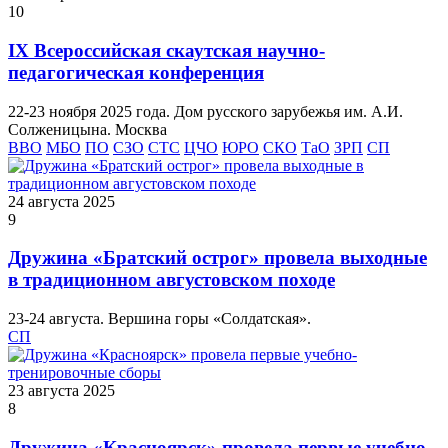
10
IX Всероссийская скаутская научно-
педагогическая конференция
22-23 ноября 2025 года. Дом русского зарубежья им. А.И.
Солженицына. Москва
ВВО
МБО
ПО
СЗО
СТС
ЦЧО
ЮРО
СКО
ТаО
ЗРП
СП
24 августа 2025
9
Дружина «Братский острог» провела выходные
в традиционном августовском походе
23-24 августа. Вершина горы «Солдатская».
СП
23 августа 2025
8
Дружина «Красноярск» провела первые учебно-