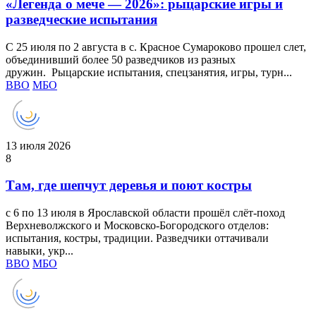
«Легенда о мече — 2026»: рыцарские игры и
разведческие испытания
С 25 июля по 2 августа в с. Красное Сумароково прошел слет,
объединивший более 50 разведчиков из разных
дружин. Рыцарские испытания, спецзанятия, игры, турн...
ВВО
МБО
13 июля 2026
8
Там, где шепчут деревья и поют костры
с 6 по 13 июля в Ярославской области прошёл слёт‑поход
Верхневолжского и Московско-Богородского отделов:
испытания, костры, традиции. Разведчики оттачивали
навыки, укр...
ВВО
МБО