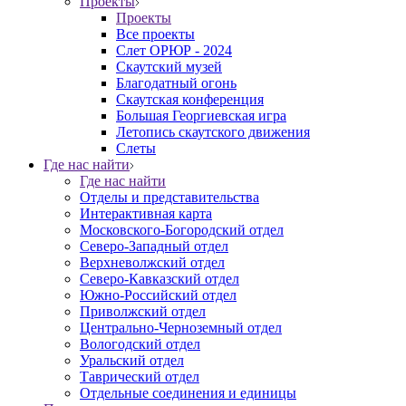
Проекты
Проекты
Все проекты
Слет ОРЮР - 2024
Скаутский музей
Благодатный огонь
Cкаутская конференция
Большая Георгиевская игра
Летопись скаутского движения
Слеты
Где нас найти
Где нас найти
Отделы и представительства
Интерактивная карта
Московского-Богородский отдел
Северо-Западный отдел
Верхневолжский отдел
Северо-Кавказский отдел
Южно-Российский отдел
Приволжский отдел
Центрально-Черноземный отдел
Вологодский отдел
Уральский отдел
Таврический отдел
Отдельные соединения и единицы