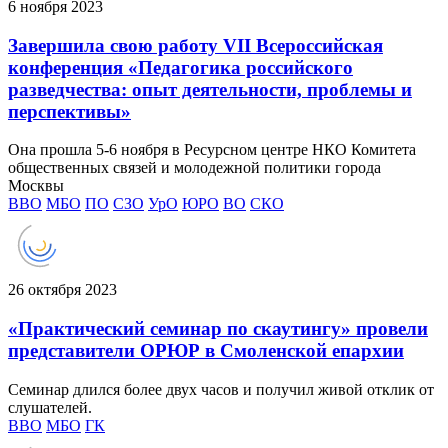
6 ноября 2023
Завершила свою работу VII Всероссийская
конференция «Педагогика российского
разведчества: опыт деятельности, проблемы и
перспективы»
Она прошла 5-6 ноября в Ресурсном центре НКО Комитета
общественных связей и молодежной политики города
Москвы
ВВО
МБО
ПО
СЗО
УрО
ЮРО
ВО
СКО
26 октября 2023
«Практический семинар по скаутингу» провели
представители ОРЮР в Смоленской епархии
Семинар длился более двух часов и получил живой отклик от
слушателей.
ВВО
МБО
ГК