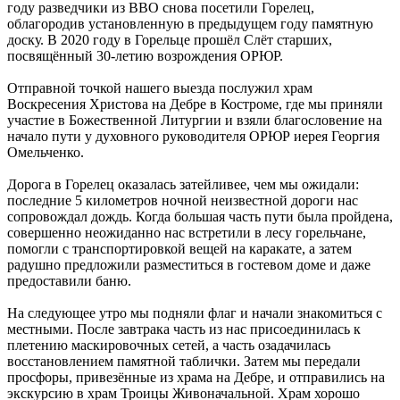
году разведчики из ВВО снова посетили Горелец,
облагородив установленную в предыдущем году памятную
доску. В 2020 году в Горельце прошёл Слёт старших,
посвящённый 30-летию возрождения ОРЮР.
Отправной точкой нашего выезда послужил храм
Воскресения Христова на Дебре в Костроме, где мы приняли
участие в Божественной Литургии и взяли благословение на
начало пути у духовного руководителя ОРЮР иерея Георгия
Омельченко.
Дорога в Горелец оказалась затейливее, чем мы ожидали:
последние 5 километров ночной неизвестной дороги нас
сопровождал дождь. Когда большая часть пути была пройдена,
совершенно неожиданно нас встретили в лесу горельчане,
помогли с транспортировкой вещей на каракате, а затем
радушно предложили разместиться в гостевом доме и даже
предоставили баню.
На следующее утро мы подняли флаг и начали знакомиться с
местными. После завтрака часть из нас присоединилась к
плетению маскировочных сетей, а часть озадачилась
восстановлением памятной таблички. Затем мы передали
просфоры, привезённые из храма на Дебре, и отправились на
экскурсию в храм Троицы Живоначальной. Храм хорошо