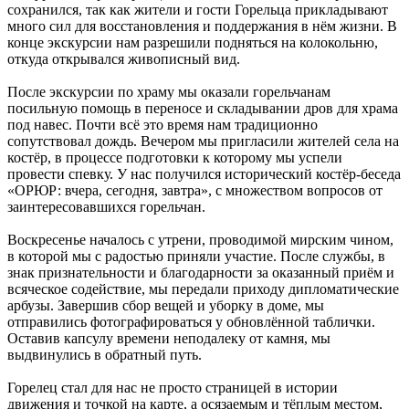
сохранился, так как жители и гости Горельца прикладывают
много сил для восстановления и поддержания в нём жизни. В
конце экскурсии нам разрешили подняться на колокольню,
откуда открывался живописный вид.
После экскурсии по храму мы оказали горельчанам
посильную помощь в переносе и складывании дров для храма
под навес. Почти всё это время нам традиционно
сопутствовал дождь. Вечером мы пригласили жителей села на
костёр, в процессе подготовки к которому мы успели
провести спевку. У нас получился исторический костёр-беседа
«ОРЮР: вчера, сегодня, завтра», с множеством вопросов от
заинтересовавшихся горельчан.
Воскресенье началось с утрени, проводимой мирским чином,
в которой мы с радостью приняли участие. После службы, в
знак признательности и благодарности за оказанный приём и
всяческое содействие, мы передали приходу дипломатические
арбузы. Завершив сбор вещей и уборку в доме, мы
отправились фотографироваться у обновлённой таблички.
Оставив капсулу времени неподалеку от камня, мы
выдвинулись в обратный путь.
Горелец стал для нас не просто страницей в истории
движения и точкой на карте, а осязаемым и тёплым местом,