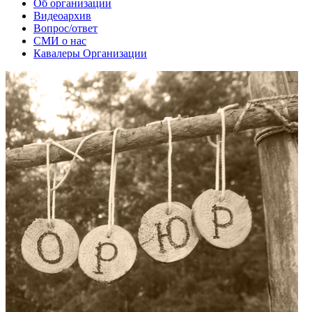
Об организации
Видеоархив
Вопрос/ответ
СМИ о нас
Кавалеры Организации