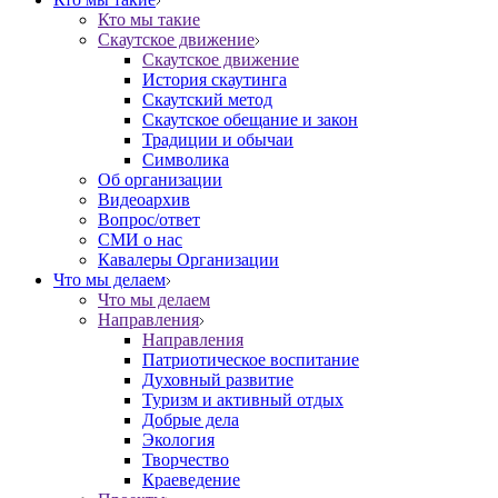
Кто мы такие
Скаутское движение
Скаутское движение
История скаутинга
Скаутский метод
Скаутское обещание и закон
Традиции и обычаи
Символика
Об организации
Видеоархив
Вопрос/ответ
СМИ о нас
Кавалеры Организации
Что мы делаем
Что мы делаем
Направления
Направления
Патриотическое воспитание
Духовный развитие
Туризм и активный отдых
Добрые дела
Экология
Творчество
Краеведение