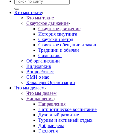
Кто мы такие
Кто мы такие
Скаутское движение
Скаутское движение
История скаутинга
Скаутский метод
Скаутское обещание и закон
Традиции и обычаи
Символика
Об организации
Видеоархив
Вопрос/ответ
СМИ о нас
Кавалеры Организации
Что мы делаем
Что мы делаем
Направления
Направления
Патриотическое воспитание
Духовный развитие
Туризм и активный отдых
Добрые дела
Экология