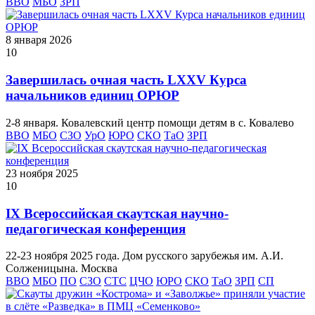
ВВО
МБО
ЗРП
8 января 2026
10
Завершилась очная часть LXXV Курса
начальников единиц ОРЮР
2-8 января. Ковалевский центр помощи детям в с. Ковалево
ВВО
МБО
СЗО
УрО
ЮРО
СКО
ТаО
ЗРП
23 ноября 2025
10
IX Всероссийская скаутская научно-
педагогическая конференция
22-23 ноября 2025 года. Дом русского зарубежья им. А.И.
Солженицына. Москва
ВВО
МБО
ПО
СЗО
СТС
ЦЧО
ЮРО
СКО
ТаО
ЗРП
СП