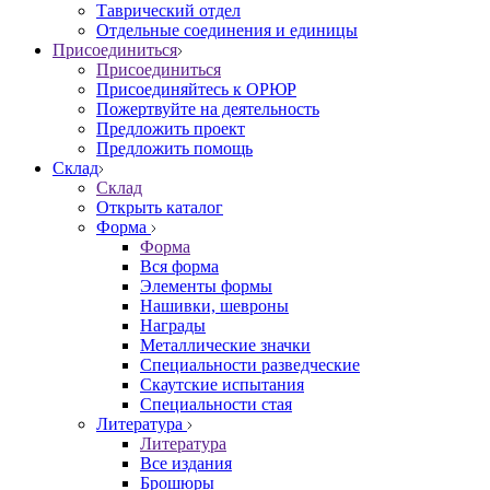
Таврический отдел
Отдельные соединения и единицы
Присоединиться
Присоединиться
Присоединяйтесь к ОРЮР
Пожертвуйте на деятельность
Предложить проект
Предложить помощь
Склад
Склад
Открыть каталог
Форма
Форма
Вся форма
Элементы формы
Нашивки, шевроны
Награды
Металлические значки
Специальности разведческие
Скаутские испытания
Специальности стая
Литература
Литература
Все издания
Брошюры