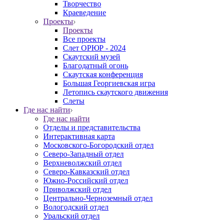
Творчество
Краеведение
Проекты
Проекты
Все проекты
Слет ОРЮР - 2024
Скаутский музей
Благодатный огонь
Cкаутская конференция
Большая Георгиевская игра
Летопись скаутского движения
Слеты
Где нас найти
Где нас найти
Отделы и представительства
Интерактивная карта
Московского-Богородский отдел
Северо-Западный отдел
Верхневолжский отдел
Северо-Кавказский отдел
Южно-Российский отдел
Приволжский отдел
Центрально-Черноземный отдел
Вологодский отдел
Уральский отдел