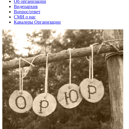
Об организации
Видеоархив
Вопрос/ответ
СМИ о нас
Кавалеры Организации