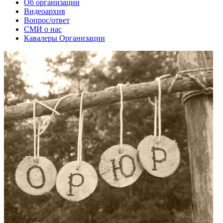
Об организации
Видеоархив
Вопрос/ответ
СМИ о нас
Кавалеры Организации