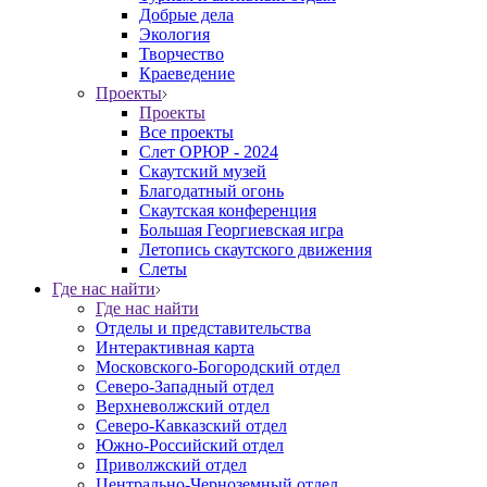
Добрые дела
Экология
Творчество
Краеведение
Проекты
Проекты
Все проекты
Слет ОРЮР - 2024
Скаутский музей
Благодатный огонь
Cкаутская конференция
Большая Георгиевская игра
Летопись скаутского движения
Слеты
Где нас найти
Где нас найти
Отделы и представительства
Интерактивная карта
Московского-Богородский отдел
Северо-Западный отдел
Верхневолжский отдел
Северо-Кавказский отдел
Южно-Российский отдел
Приволжский отдел
Центрально-Черноземный отдел