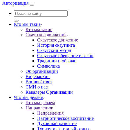
Авторизация
Кто мы такие
Кто мы такие
Скаутское движение
Скаутское движение
История скаутинга
Скаутский метод
Скаутское обещание и закон
Традиции и обычаи
Символика
Об организации
Видеоархив
Вопрос/ответ
СМИ о нас
Кавалеры Организации
Что мы делаем
Что мы делаем
Направления
Направления
Патриотическое воспитание
Духовный развитие
Туризм и активный отдых