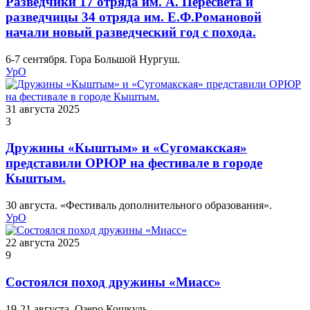
Разведчики 17 отряда им. А. Пересвета и
разведчицы 34 отряда им. Е.Ф.Романовой
начали новый разведческий год с похода.
6-7 сентября. Гора Большой Нургуш.
УрО
31 августа 2025
3
Дружины «Кыштым» и «Сугомакская»
представили ОРЮР на фестивале в городе
Кыштым.
30 августа. «Фестиваль дополнительного образования».
УрО
22 августа 2025
9
Состоялся поход дружины «Миасс»
19-21 августа. Озеро Кошкуль.