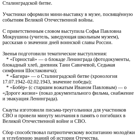
Сталинградской битве.
Участники оформили мини‑выставку в музее, посвящённую
событиям Великой Отечественной войны.
С приветственным словом выступила Софья Павловна
Мокрушина (учитель, заведующая школьным музеем),
рассказав о значении дней воинской славы России.
Звенья подготовили тематические выступления:
* «Горностай» — о блокаде Ленинграда (фотодокументы,
блокадный хлеб, дневник Тани Савичевой, Седьмая
симфония Шостаковича);
* «Багира» — о Сталинградской битве (хронология
17.07.1942–02.02.1943, значение победы);
* «Бобёр» (с старшим вожатым Иваном Павловым) — о
«Дороге жизни» (показ документального фильма, снабжение
и эвакуация Ленинграда).
Скауты изготовили письма‑треугольники для участников
СВО и провели минуту молчания в память о погибших в
Великой Отечественной войне и СВО.
Сбор способствовал патриотическому воспитанию молодёжи
и углублению знаний об истории Отечества.