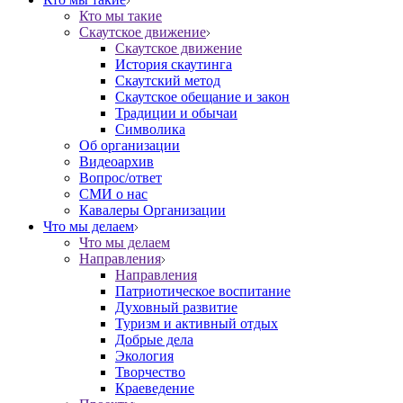
Кто мы такие
Скаутское движение
Скаутское движение
История скаутинга
Скаутский метод
Скаутское обещание и закон
Традиции и обычаи
Символика
Об организации
Видеоархив
Вопрос/ответ
СМИ о нас
Кавалеры Организации
Что мы делаем
Что мы делаем
Направления
Направления
Патриотическое воспитание
Духовный развитие
Туризм и активный отдых
Добрые дела
Экология
Творчество
Краеведение