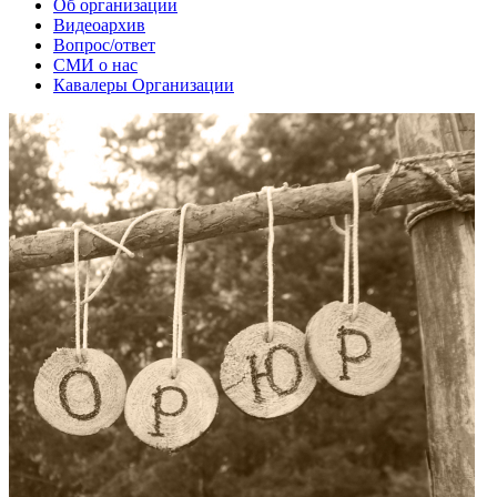
Об организации
Видеоархив
Вопрос/ответ
СМИ о нас
Кавалеры Организации