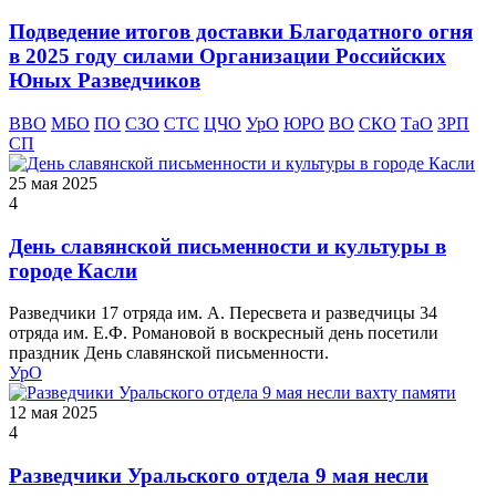
Подведение итогов доставки Благодатного огня
в 2025 году силами Организации Российских
Юных Разведчиков
ВВО
МБО
ПО
СЗО
СТС
ЦЧО
УрО
ЮРО
ВО
СКО
ТаО
ЗРП
СП
25 мая 2025
4
День славянской письменности и культуры в
городе Касли
Разведчики 17 отряда им. А. Пересвета и разведчицы 34
отряда им. Е.Ф. Романовой в воскресный день посетили
праздник День славянской письменности.
УрО
12 мая 2025
4
Разведчики Уральского отдела 9 мая несли