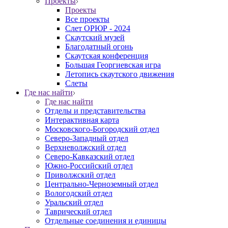
Проекты
Проекты
Все проекты
Слет ОРЮР - 2024
Скаутский музей
Благодатный огонь
Cкаутская конференция
Большая Георгиевская игра
Летопись скаутского движения
Слеты
Где нас найти
Где нас найти
Отделы и представительства
Интерактивная карта
Московского-Богородский отдел
Северо-Западный отдел
Верхневолжский отдел
Северо-Кавказский отдел
Южно-Российский отдел
Приволжский отдел
Центрально-Черноземный отдел
Вологодский отдел
Уральский отдел
Таврический отдел
Отдельные соединения и единицы