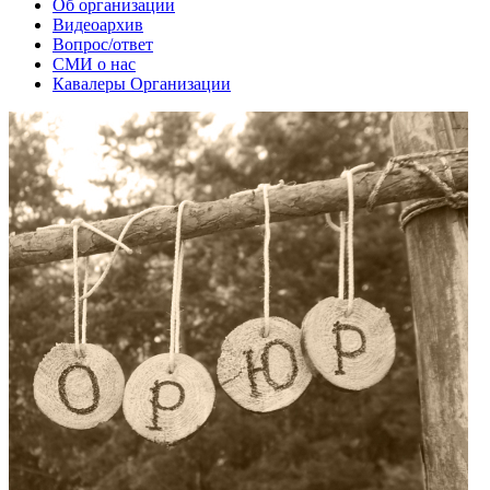
Об организации
Видеоархив
Вопрос/ответ
СМИ о нас
Кавалеры Организации