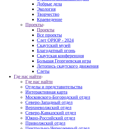
Добрые дела
Экология
Творчество
Краеведение
Проекты
Проекты
Все проекты
Слет ОРЮР - 2024
Скаутский музей
Благодатный огонь
Cкаутская конференция
Большая Георгиевская игра
Летопись скаутского движения
Слеты
Где нас найти
Где нас найти
Отделы и представительства
Интерактивная карта
Московского-Богородский отдел
Северо-Западный отдел
Верхневолжский отдел
Северо-Кавказский отдел
Южно-Российский отдел
Приволжский отдел
Центрально-Черноземный отдел