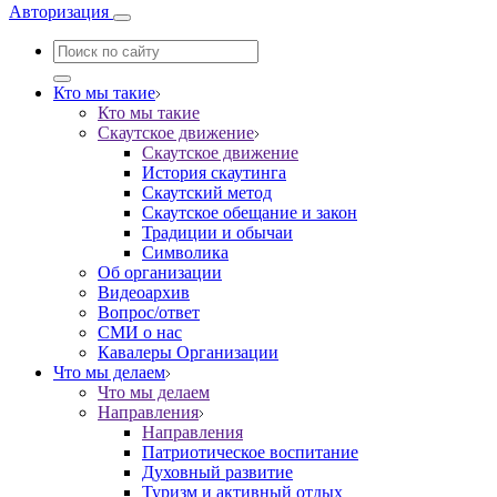
Авторизация
Кто мы такие
Кто мы такие
Скаутское движение
Скаутское движение
История скаутинга
Скаутский метод
Скаутское обещание и закон
Традиции и обычаи
Символика
Об организации
Видеоархив
Вопрос/ответ
СМИ о нас
Кавалеры Организации
Что мы делаем
Что мы делаем
Направления
Направления
Патриотическое воспитание
Духовный развитие
Туризм и активный отдых