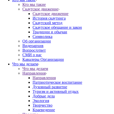
Кто мы такие
Скаутское движение
Скаутское движение
История скаутинга
Скаутский метод
Скаутское обещание и закон
Традиции и обычаи
Символика
Об организации
Видеоархив
Вопрос/ответ
СМИ о нас
Кавалеры Организации
Что мы делаем
Что мы делаем
Направления
Направления
Патриотическое воспитание
Духовный развитие
Туризм и активный отдых
Добрые дела
Экология
Творчество
Краеведение