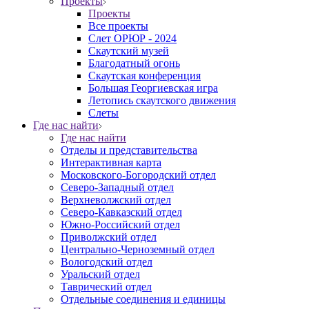
Проекты
Проекты
Все проекты
Слет ОРЮР - 2024
Скаутский музей
Благодатный огонь
Cкаутская конференция
Большая Георгиевская игра
Летопись скаутского движения
Слеты
Где нас найти
Где нас найти
Отделы и представительства
Интерактивная карта
Московского-Богородский отдел
Северо-Западный отдел
Верхневолжский отдел
Северо-Кавказский отдел
Южно-Российский отдел
Приволжский отдел
Центрально-Черноземный отдел
Вологодский отдел
Уральский отдел
Таврический отдел
Отдельные соединения и единицы