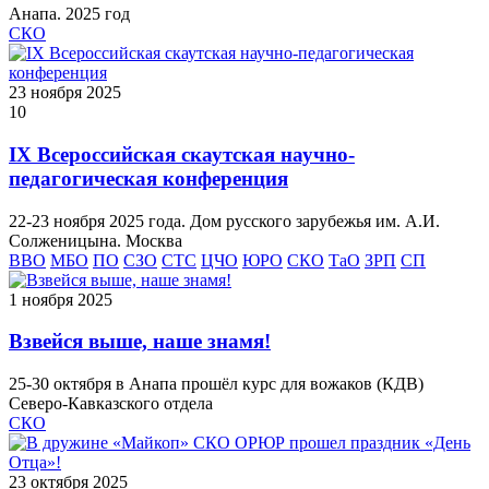
Анапа. 2025 год
СКО
23 ноября 2025
10
IX Всероссийская скаутская научно-
педагогическая конференция
22-23 ноября 2025 года. Дом русского зарубежья им. А.И.
Солженицына. Москва
ВВО
МБО
ПО
СЗО
СТС
ЦЧО
ЮРО
СКО
ТаО
ЗРП
СП
1 ноября 2025
Взвейся выше, наше знамя!
25-30 октября в Анапа прошёл курс для вожаков (КДВ)
Северо-Кавказского отдела
СКО
23 октября 2025