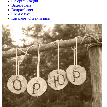
Об организации
Видеоархив
Вопрос/ответ
СМИ о нас
Кавалеры Организации