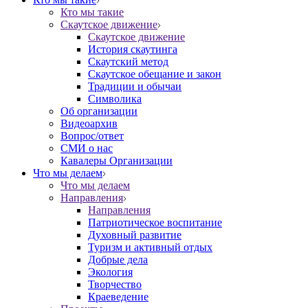
Кто мы такие
Скаутское движение
Скаутское движение
История скаутинга
Скаутский метод
Скаутское обещание и закон
Традиции и обычаи
Символика
Об организации
Видеоархив
Вопрос/ответ
СМИ о нас
Кавалеры Организации
Что мы делаем
Что мы делаем
Направления
Направления
Патриотическое воспитание
Духовный развитие
Туризм и активный отдых
Добрые дела
Экология
Творчество
Краеведение