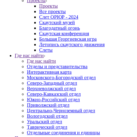
Проекты
Проекты
Все проекты
Слет ОРЮР - 2024
Скаутский музей
Благодатный огонь
Cкаутская конференция
Большая Георгиевская игра
Летопись скаутского движения
Слеты
Где нас найти
Где нас найти
Отделы и представительства
Интерактивная карта
Московского-Богородский отдел
Северо-Западный отдел
Верхневолжский отдел
Северо-Кавказский отдел
Южно-Российский отдел
Приволжский отдел
Центрально-Черноземный отдел
Вологодский отдел
Уральский отдел
Таврический отдел
Отдельные соединения и единицы