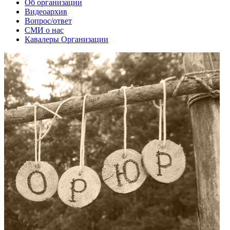
Об организации
Видеоархив
Вопрос/ответ
СМИ о нас
Кавалеры Организации