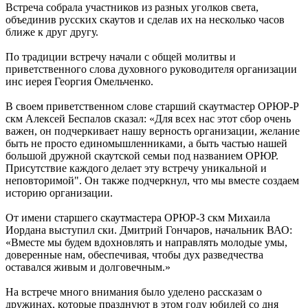
Встреча собрала участников из разных уголков света,
объединив русских скаутов и сделав их на несколько часов
ближе к друг другу.
По традиции встречу начали с общей молитвы и
приветственного слова духовного руководителя организации
инс иерея Георгия Омельченко.
В своем приветственном слове старший скаутмастер ОРЮР-Р
скм Алексей Беспалов сказал: «Для всех нас этот сбор очень
важен, он подчеркивает нашу верность организации, желание
быть не просто единомышленниками, а быть частью нашей
большой дружной скаутской семьи под названием ОРЮР.
Присутствие каждого делает эту встречу уникальной и
неповторимой". Он также подчеркнул, что мы вместе создаем
историю организации.
От имени старшего скаутмастера ОРЮР-З скм Михаила
Иордана выступил cки. Дмитрий Гончаров, начальник ВАО:
«Вместе мы будем вдохновлять и направлять молодые умы,
доверенные нам, обеспечивая, чтобы дух разведчества
оставался живым и долговечным.»
На встрече много внимания было уделено рассказам о
дружинах, которые празднуют в этом году юбилей со дня