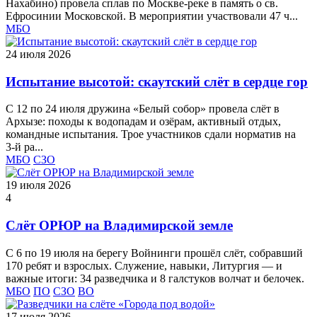
Нахабино) провела сплав по Москве‑реке в память о св.
Ефросинии Московской. В мероприятии участвовали 47 ч...
МБО
24 июля 2026
Испытание высотой: скаутский слёт в сердце гор
С 12 по 24 июля дружина «Белый собор» провела слёт в
Архызе: походы к водопадам и озёрам, активный отдых,
командные испытания. Трое участников сдали норматив на
3‑й ра...
МБО
СЗО
19 июля 2026
4
Слёт ОРЮР на Владимирской земле
С 6 по 19 июля на берегу Войнинги прошёл слёт, собравший
170 ребят и взрослых. Служение, навыки, Литургия — и
важные итоги: 34 разведчика и 8 галстуков волчат и белочек.
МБО
ПО
СЗО
ВО
17 июля 2026