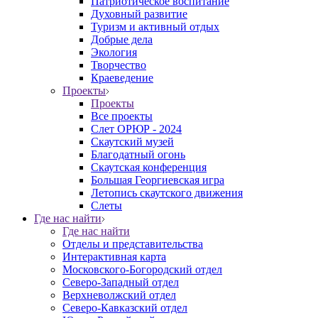
Патриотическое воспитание
Духовный развитие
Туризм и активный отдых
Добрые дела
Экология
Творчество
Краеведение
Проекты
Проекты
Все проекты
Слет ОРЮР - 2024
Скаутский музей
Благодатный огонь
Cкаутская конференция
Большая Георгиевская игра
Летопись скаутского движения
Слеты
Где нас найти
Где нас найти
Отделы и представительства
Интерактивная карта
Московского-Богородский отдел
Северо-Западный отдел
Верхневолжский отдел
Северо-Кавказский отдел