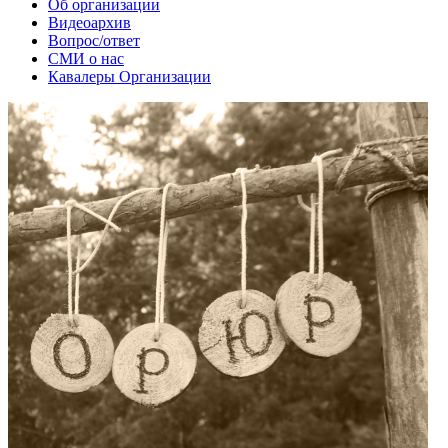
Об организации
Видеоархив
Вопрос/ответ
СМИ о нас
Кавалеры Организации