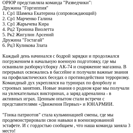
ОРЮР представляла команда "Разведчики":
Дружина "Горгиппия"
1. Ср1 Шамека Екатерина (сопровождающий)
2. Ср1 Марченко Галина
3. Ср1 Жарычева Кира
4. Рц2 Тронина Виолетта
5. Рк2 Жигулин Арсений
Дружина "Гостагай"
6. Рц3 Куликова Злата
Каждый день начинался с бодрой зарядки и продолжался
погружением в начальную военную подготовку, где мы
осваивали разборку/сборку АК-74 и снаряжение магазина. В
перерывах освежались в бассейне и получали важные знания
на профилактических беседах о противодействии терроризму.
Командный дух укреплялся на турнирах по флорболу и
строевых занятиях. Новые знания о родном крае мы получали
на увлекательных викторинах, а заряд адреналина - в
активных играх. Ценным опытом стали встречи с
представителями «Движения Первых» и ЮНАРМИИ.
"Гонка патриотов" стала кульминацией смены, где мы
продемонстрировали свои навыки в военизированной
эстафете. И с гордостью сообщаем , что наша команда заняла 3
место!