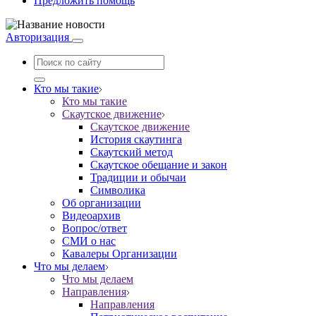
Предложить помощь
Авторизация
Кто мы такие
Кто мы такие
Скаутское движение
Скаутское движение
История скаутинга
Скаутский метод
Скаутское обещание и закон
Традиции и обычаи
Символика
Об организации
Видеоархив
Вопрос/ответ
СМИ о нас
Кавалеры Организации
Что мы делаем
Что мы делаем
Направления
Направления