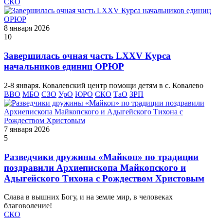
СКО
8 января 2026
10
Завершилась очная часть LXXV Курса
начальников единиц ОРЮР
2-8 января. Ковалевский центр помощи детям в с. Ковалево
ВВО
МБО
СЗО
УрО
ЮРО
СКО
ТаО
ЗРП
7 января 2026
5
Разведчики дружины «Майкоп» по традиции
поздравили Архиепископа Майкопского и
Адыгейского Тихона с Рождеством Христовым
Слава в вышних Богу, и на земле мир, в человеках
благоволение!
СКО