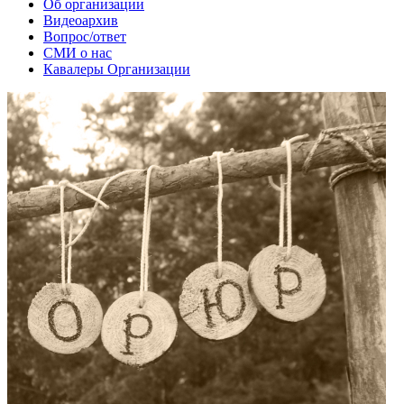
Об организации
Видеоархив
Вопрос/ответ
СМИ о нас
Кавалеры Организации