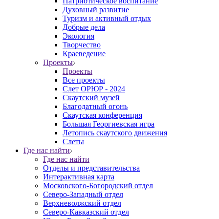
Патриотическое воспитание
Духовный развитие
Туризм и активный отдых
Добрые дела
Экология
Творчество
Краеведение
Проекты
Проекты
Все проекты
Слет ОРЮР - 2024
Скаутский музей
Благодатный огонь
Cкаутская конференция
Большая Георгиевская игра
Летопись скаутского движения
Слеты
Где нас найти
Где нас найти
Отделы и представительства
Интерактивная карта
Московского-Богородский отдел
Северо-Западный отдел
Верхневолжский отдел
Северо-Кавказский отдел