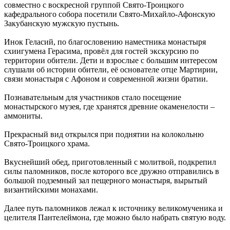
совместно с воскресной группой Свято-Троицкого
кафедрального собора посетили Свято-Михайло-Афонскую
Закубанскую мужскую пустынь.
Инок Геласий, по благословению наместника монастыря
схиигумена Герасима, провёл для гостей экскурсию по
территории обители. Дети и взрослые с большим интересом
слушали об истории обители, её основателе отце Мартирии,
связи монастыря с Афоном и современной жизни братии.
Познавательным для участников стало посещение
монастырского музея, где хранятся древние окаменелости –
аммониты.
Прекрасный вид открылся при поднятии на колокольню
Свято-Троицкого храма.
Вкуснейший обед, приготовленный с молитвой, подкрепил
силы паломников, после которого все дружно отправились в
большой подземный зал пещерного монастыря, вырытый
византийскими монахами.
Далее путь паломников лежал к источнику великомученика и
целителя Пантелеймона, где можно было набрать святую воду.