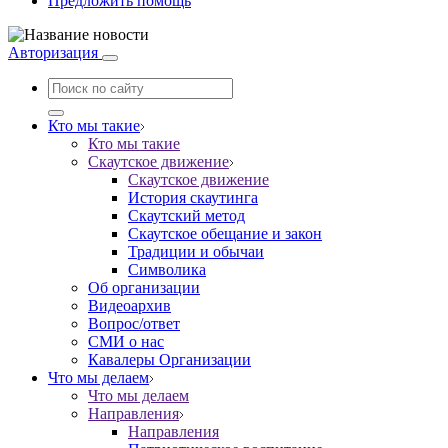
Предложить помощь
Авторизация
Кто мы такие
Кто мы такие
Скаутское движение
Скаутское движение
История скаутинга
Скаутский метод
Скаутское обещание и закон
Традиции и обычаи
Символика
Об организации
Видеоархив
Вопрос/ответ
СМИ о нас
Кавалеры Организации
Что мы делаем
Что мы делаем
Направления
Направления