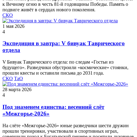
к Вечному огню в честь 81‑й годовщины Победы. Память о
подвиге живёт в сердцах нового поколения.
СКО
1 мая 2026
4
Экспедиция в завтра: V бивуак Таврического
отдела
V Бивуак Таврического отдела: по следам «Гостьи из
будущего». Разведчики обустроили «космические» стоянки,
прошли квесты и оставили письма до 2031 года.
СКО
ТаО
28 марта 2026
4
Под знаменем единства: весенний слёт
«Межгорье-2026»
На слёте «Межгорье‑2026» юные разведчики шести дружин
прошли тренировки, участвовали в спортивных играх,
совершили поход к Богатырской пещере и посетили духовные