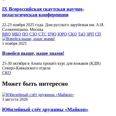
IX Всероссийская скаутская научно-
педагогическая конференция
22-23 ноября 2025 года. Дом русского зарубежья им. А.И.
Солженицына. Москва
ВВО
МБО
ПО
СЗО
СТС
ЦЧО
ЮРО
СКО
ТаО
ЗРП
СП
1 ноября 2025
Взвейся выше, наше знамя!
25-30 октября в Анапа прошёл курс для вожаков (КДВ)
Северо-Кавказского отдела
СКО
Может быть интересно
3 августа 2026
Юбилейный слёт дружины «Майкоп»