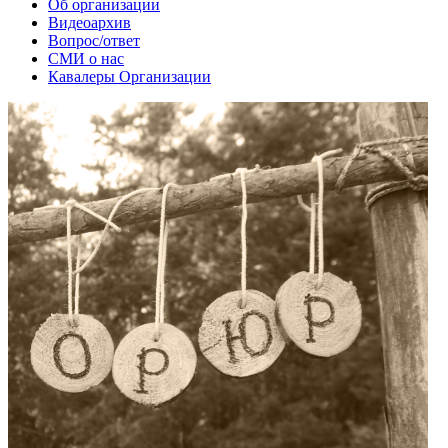
Об организации
Видеоархив
Вопрос/ответ
СМИ о нас
Кавалеры Организации