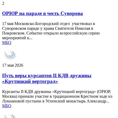
2
ОРЮР на параде в честь Суворова
17 мая Московско-Богородский отдел участвовал в
Суворовском параде у храма Святителя Николая в
Покровском. Событие открыло всероссийскую серию
мероприятий к...
МБО
17 мая 2026
Путь веры курсантов II КДВ дружины
«Крутицкий вертоград»
Курсанты II КДВ дружины «Крутицкий вертоград» (ОРЮР,
Москва) приняли участие в традиционном Крестном ходе из
Лукиановой пустыни в Успенский монастырь Александр...
МБО