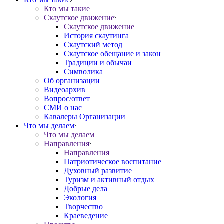
Кто мы такие
Скаутское движение
Скаутское движение
История скаутинга
Скаутский метод
Скаутское обещание и закон
Традиции и обычаи
Символика
Об организации
Видеоархив
Вопрос/ответ
СМИ о нас
Кавалеры Организации
Что мы делаем
Что мы делаем
Направления
Направления
Патриотическое воспитание
Духовный развитие
Туризм и активный отдых
Добрые дела
Экология
Творчество
Краеведение