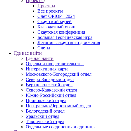
Проекты
Проекты
Все проекты
Слет ОРЮР - 2024
Скаутский музей
Благодатный огонь
Cкаутская конференция
Большая Георгиевская игра
Летопись скаутского движения
Слеты
Где нас найти
Где нас найти
Отделы и представительства
Интерактивная карта
Московского-Богородский отдел
Северо-Западный отдел
Верхневолжский отдел
Северо-Кавказский отдел
Южно-Российский отдел
Приволжский отдел
Центрально-Черноземный отдел
Вологодский отдел
Уральский отдел
Таврический отдел
Отдельные соединения и единицы